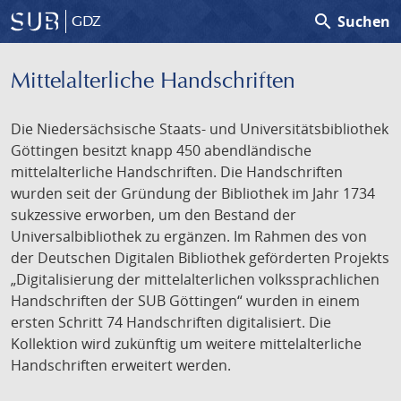
search
Suchen
GDZ
Mittelalterliche Handschriften
Die Niedersächsische Staats- und Universitätsbibliothek
Göttingen besitzt knapp 450 abendländische
mittelalterliche Handschriften. Die Handschriften
wurden seit der Gründung der Bibliothek im Jahr 1734
sukzessive erworben, um den Bestand der
Universalbibliothek zu ergänzen. Im Rahmen des von
der Deutschen Digitalen Bibliothek geförderten Projekts
„Digitalisierung der mittelalterlichen volkssprachlichen
Handschriften der SUB Göttingen“ wurden in einem
ersten Schritt 74 Handschriften digitalisiert. Die
Kollektion wird zukünftig um weitere mittelalterliche
Handschriften erweitert werden.