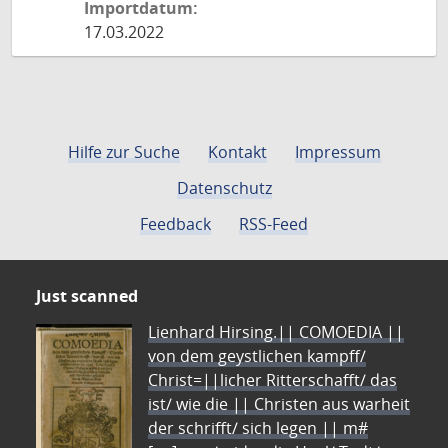
Importdatum:
17.03.2022
Hilfe zur Suche
Kontakt
Impressum
Datenschutz
Feedback
RSS-Feed
Just scanned
Lienhard Hirsing.|| COMOEDIA ||
von dem geystlichen kampff/
Christ=||licher Ritterschafft/ das
ist/ wie die || Christen aus warheit
der schrifft/ sich legen || m#