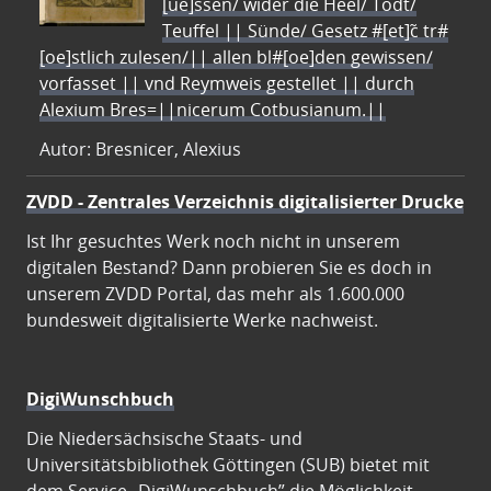
[ue]ssen/ wider die Heel/ Todt/
Teuffel || Sünde/ Gesetz #[et]c̃ tr#
[oe]stlich zulesen/|| allen bl#[oe]den gewissen/
vorfasset || vnd Reymweis gestellet || durch
Alexium Bres=||nicerum Cotbusianum.||
Autor: Bresnicer, Alexius
ZVDD - Zentrales Verzeichnis digitalisierter Drucke
Ist Ihr gesuchtes Werk noch nicht in unserem
digitalen Bestand? Dann probieren Sie es doch in
unserem ZVDD Portal, das mehr als 1.600.000
bundesweit digitalisierte Werke nachweist.
DigiWunschbuch
Die Niedersächsische Staats- und
Universitätsbibliothek Göttingen (SUB) bietet mit