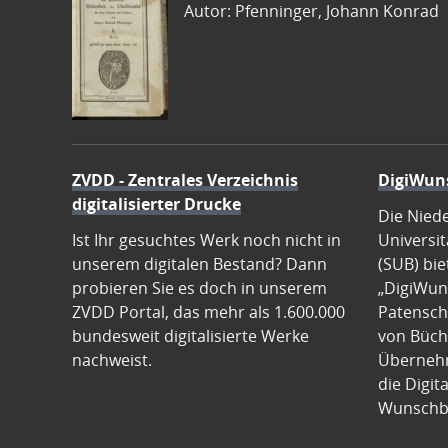
Autor: Pfenninger, Johann Konrad
ZVDD - Zentrales Verzeichnis
DigiWun
digitalisierter Drucke
Die Nied
Ist Ihr gesuchtes Werk noch nicht in
Universit
unserem digitalen Bestand? Dann
(SUB) bie
probieren Sie es doch in unserem
„DigiWun
ZVDD Portal, das mehr als 1.600.000
Patenscha
bundesweit digitalisierte Werke
von Büch
nachweist.
Übernehm
die Digit
Wunschb