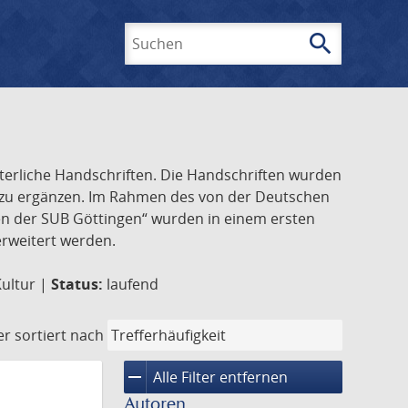
search
Suchen
lterliche Handschriften. Die Handschriften wurden
k zu ergänzen. Im Rahmen des von der Deutschen
ften der SUB Göttingen“ wurden in einem ersten
 erweitert werden.
Kultur |
Status:
laufend
er
sortiert nach
remove
Alle Filter entfernen
Autoren