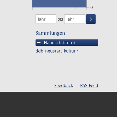
0
1474
1475
keyboard_arrow_right
bis
Suche
einschränke
Sammlungen
remove
Handschriften
1
ddb_neustart_kultur
1
Feedback
RSS-Feed