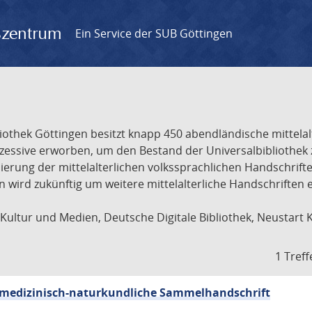
gszentrum
Ein Service der SUB Göttingen
liothek Göttingen besitzt knapp 450 abendländische mittela
ukzessive erworben, um den Bestand der Universalbibliothe
lisierung der mittelalterlichen volkssprachlichen Handschri
ion wird zukünftig um weitere mittelalterliche Handschriften
ultur und Medien, Deutsche Digitale Bibliothek, Neustart 
1 Treff
sch-medizinisch-naturkundliche Sammelhandschrift