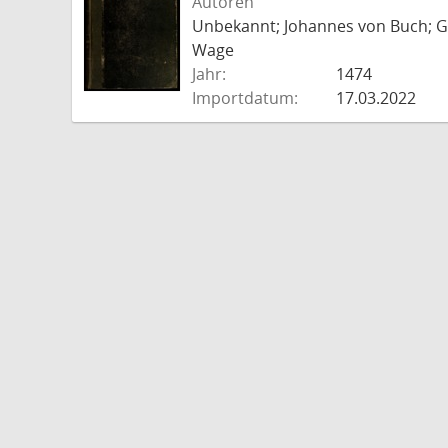
Autoren
Unbekannt; Johannes von Buch; Go
Wage
Jahr:
1474
Importdatum:
17.03.2022