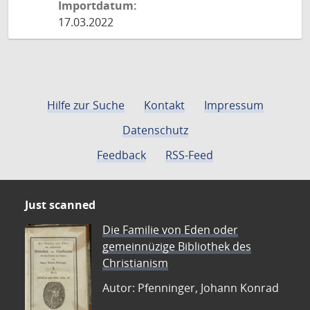
Importdatum:
17.03.2022
Hilfe zur Suche
Kontakt
Impressum
Datenschutz
Feedback
RSS-Feed
Just scanned
Die Familie von Eden oder
gemeinnüzige Bibliothek des
Christianism
Autor: Pfenninger, Johann Konrad