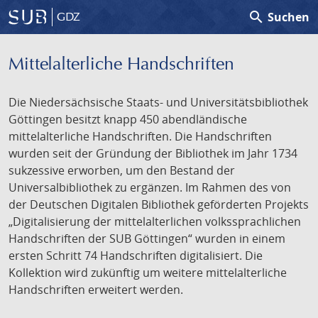
search
Suchen
GDZ
Mittelalterliche Handschriften
Die Niedersächsische Staats- und Universitätsbibliothek
Göttingen besitzt knapp 450 abendländische
mittelalterliche Handschriften. Die Handschriften
wurden seit der Gründung der Bibliothek im Jahr 1734
sukzessive erworben, um den Bestand der
Universalbibliothek zu ergänzen. Im Rahmen des von
der Deutschen Digitalen Bibliothek geförderten Projekts
„Digitalisierung der mittelalterlichen volkssprachlichen
Handschriften der SUB Göttingen“ wurden in einem
ersten Schritt 74 Handschriften digitalisiert. Die
Kollektion wird zukünftig um weitere mittelalterliche
Handschriften erweitert werden.