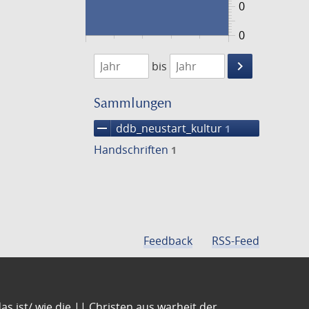
0
0
1474
1475
keyboard_arrow_right
bis
Suche
einschränke
Sammlungen
remove
ddb_neustart_kultur
1
Handschriften
1
Feedback
RSS-Feed
s ist/ wie die || Christen aus warheit der