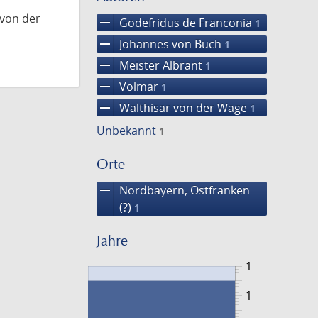
 von der
remove
Godefridus de Franconia
1
remove
Johannes von Buch
1
remove
Meister Albrant
1
remove
Volmar
1
remove
Walthisar von der Wage
1
Unbekannt
1
Orte
remove
Nordbayern, Ostfranken
(?)
1
Jahre
1
1