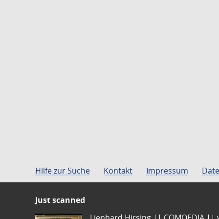
Hilfe zur Suche
Kontakt
Impressum
Date
Just scanned
Lienhard Hirsing.|| COMOEDIA || vo