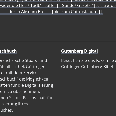
 wider die Heel/ Todt/ Teuffel || Sünde/ Gesetz #[et]c̃ tr#[o
let || durch Alexium Bres=||nicerum Cotbusianum.||
schbuch
Gutenberg Digital
ersächsische Staats- und
Besuchen Sie das Faksimile 
ätsbibliothek Göttingen
Göttinger Gutenberg Bibel.
tet mit dem Service
schbuch” die Möglichkeit,
ften für die Digitalisierung
ern zu übernehmen.
en Sie die Patenschaft für
alisierung Ihres
uches.