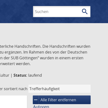
search
Suchen
lterliche Handschriften. Die Handschriften wurden
k zu ergänzen. Im Rahmen des von der Deutschen
ften der SUB Göttingen“ wurden in einem ersten
 erweitert werden.
Kultur |
Status:
laufend
er
sortiert nach
remove
Alle Filter entfernen
Autoren