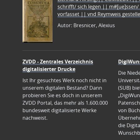
schrifft/ sich legen || m#[ue]ssen/
vorfasset || vnd Reymweis gestel
Autor: Bresnicer, Alexius
ZVDD - Zentrales Verzeichnis
DigiWun
digitalisierter Drucke
Die Nied
Ist Ihr gesuchtes Werk noch nicht in
Universit
unserem digitalen Bestand? Dann
(SUB) bie
probieren Sie es doch in unserem
„DigiWun
ZVDD Portal, das mehr als 1.600.000
Patenscha
bundesweit digitalisierte Werke
von Büch
nachweist.
Übernehm
die Digit
Wunschb