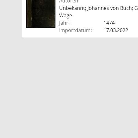
Autoren
Unbekannt; Johannes von Buch; Go
Wage
Jahr:
1474
Importdatum:
17.03.2022