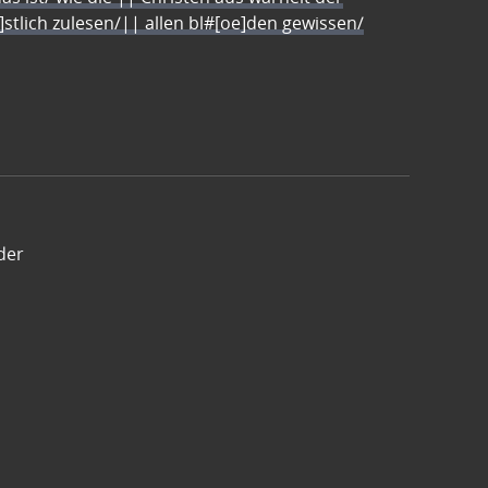
e]stlich zulesen/|| allen bl#[oe]den gewissen/
der