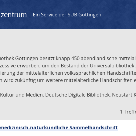
gszentrum
Ein Service der SUB Göttingen
liothek Göttingen besitzt knapp 450 abendländische mittela
ukzessive erworben, um den Bestand der Universalbibliothe
lisierung der mittelalterlichen volkssprachlichen Handschri
ion wird zukünftig um weitere mittelalterliche Handschriften
ultur und Medien, Deutsche Digitale Bibliothek, Neustart 
1 Treff
sch-medizinisch-naturkundliche Sammelhandschrift