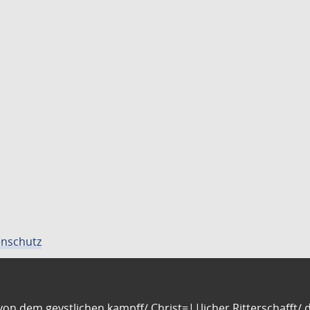
nschutz
n dem geystlichen kampff/ Christ=||licher Ritterschafft/ da