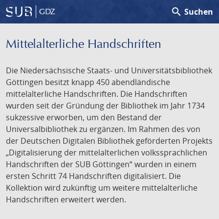
search
Suchen
GDZ
Mittelalterliche Handschriften
Die Niedersächsische Staats- und Universitätsbibliothek
Göttingen besitzt knapp 450 abendländische
mittelalterliche Handschriften. Die Handschriften
wurden seit der Gründung der Bibliothek im Jahr 1734
sukzessive erworben, um den Bestand der
Universalbibliothek zu ergänzen. Im Rahmen des von
der Deutschen Digitalen Bibliothek geförderten Projekts
„Digitalisierung der mittelalterlichen volkssprachlichen
Handschriften der SUB Göttingen“ wurden in einem
ersten Schritt 74 Handschriften digitalisiert. Die
Kollektion wird zukünftig um weitere mittelalterliche
Handschriften erweitert werden.