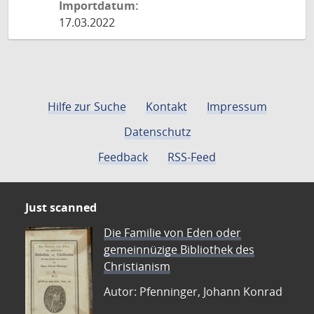
Importdatum:
17.03.2022
Hilfe zur Suche
Kontakt
Impressum
Datenschutz
Feedback
RSS-Feed
Just scanned
Die Familie von Eden oder
gemeinnüzige Bibliothek des
Christianism
Autor: Pfenninger, Johann Konrad