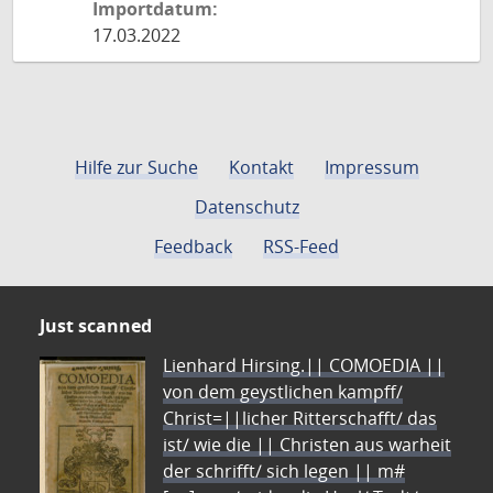
Importdatum:
17.03.2022
Hilfe zur Suche
Kontakt
Impressum
Datenschutz
Feedback
RSS-Feed
Just scanned
Lienhard Hirsing.|| COMOEDIA ||
von dem geystlichen kampff/
Christ=||licher Ritterschafft/ das
ist/ wie die || Christen aus warheit
der schrifft/ sich legen || m#