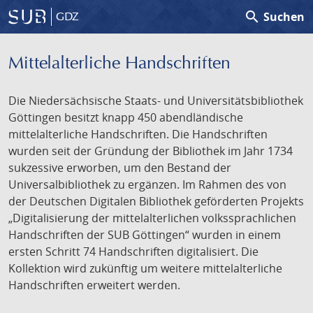
search
Suchen
GDZ
Mittelalterliche Handschriften
Die Niedersächsische Staats- und Universitätsbibliothek
Göttingen besitzt knapp 450 abendländische
mittelalterliche Handschriften. Die Handschriften
wurden seit der Gründung der Bibliothek im Jahr 1734
sukzessive erworben, um den Bestand der
Universalbibliothek zu ergänzen. Im Rahmen des von
der Deutschen Digitalen Bibliothek geförderten Projekts
„Digitalisierung der mittelalterlichen volkssprachlichen
Handschriften der SUB Göttingen“ wurden in einem
ersten Schritt 74 Handschriften digitalisiert. Die
Kollektion wird zukünftig um weitere mittelalterliche
Handschriften erweitert werden.