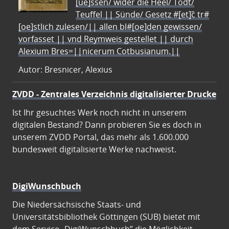
[ue]ssen/ wider die Heel/ Todt/
Teuffel || Sünde/ Gesetz #[et]c̃ tr#
[oe]stlich zulesen/|| allen bl#[oe]den gewissen/
vorfasset || vnd Reymweis gestellet || durch
Alexium Bres=||nicerum Cotbusianum.||
Autor: Bresnicer, Alexius
ZVDD - Zentrales Verzeichnis digitalisierter Drucke
Ist Ihr gesuchtes Werk noch nicht in unserem
digitalen Bestand? Dann probieren Sie es doch in
unserem ZVDD Portal, das mehr als 1.600.000
bundesweit digitalisierte Werke nachweist.
DigiWunschbuch
Die Niedersächsische Staats- und
Universitätsbibliothek Göttingen (SUB) bietet mit