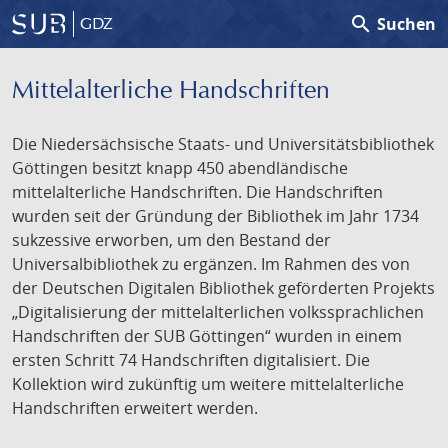
search
Suchen
GDZ
Mittelalterliche Handschriften
Die Niedersächsische Staats- und Universitätsbibliothek
Göttingen besitzt knapp 450 abendländische
mittelalterliche Handschriften. Die Handschriften
wurden seit der Gründung der Bibliothek im Jahr 1734
sukzessive erworben, um den Bestand der
Universalbibliothek zu ergänzen. Im Rahmen des von
der Deutschen Digitalen Bibliothek geförderten Projekts
„Digitalisierung der mittelalterlichen volkssprachlichen
Handschriften der SUB Göttingen“ wurden in einem
ersten Schritt 74 Handschriften digitalisiert. Die
Kollektion wird zukünftig um weitere mittelalterliche
Handschriften erweitert werden.