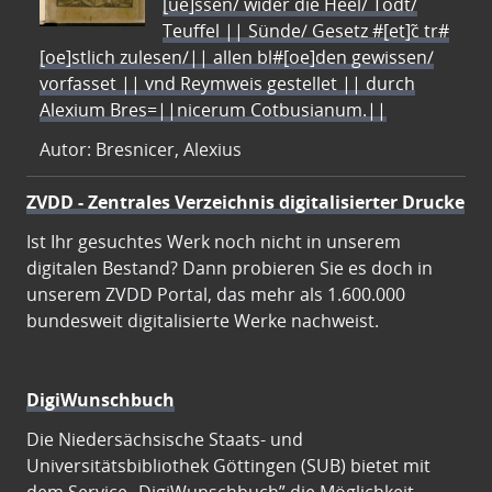
[ue]ssen/ wider die Heel/ Todt/
Teuffel || Sünde/ Gesetz #[et]c̃ tr#
[oe]stlich zulesen/|| allen bl#[oe]den gewissen/
vorfasset || vnd Reymweis gestellet || durch
Alexium Bres=||nicerum Cotbusianum.||
Autor: Bresnicer, Alexius
ZVDD - Zentrales Verzeichnis digitalisierter Drucke
Ist Ihr gesuchtes Werk noch nicht in unserem
digitalen Bestand? Dann probieren Sie es doch in
unserem ZVDD Portal, das mehr als 1.600.000
bundesweit digitalisierte Werke nachweist.
DigiWunschbuch
Die Niedersächsische Staats- und
Universitätsbibliothek Göttingen (SUB) bietet mit