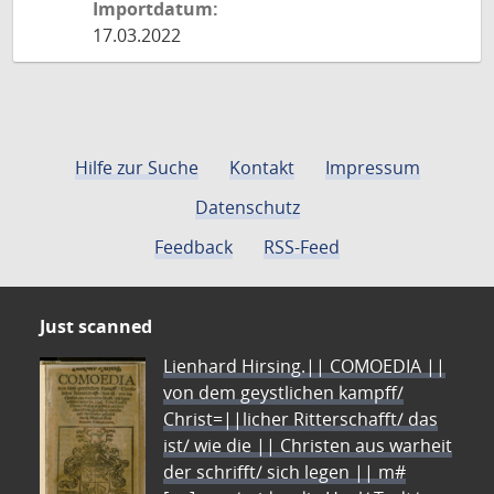
Importdatum:
17.03.2022
Hilfe zur Suche
Kontakt
Impressum
Datenschutz
Feedback
RSS-Feed
Just scanned
Lienhard Hirsing.|| COMOEDIA ||
von dem geystlichen kampff/
Christ=||licher Ritterschafft/ das
ist/ wie die || Christen aus warheit
der schrifft/ sich legen || m#