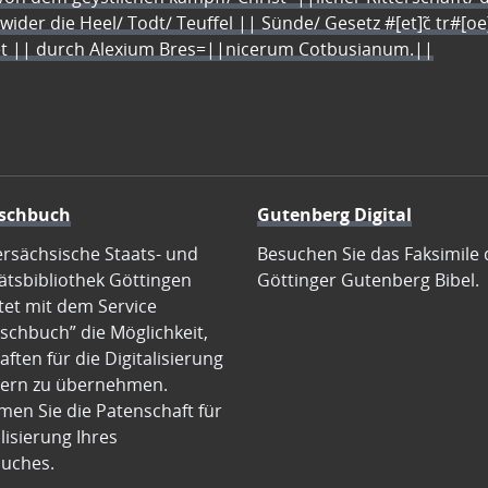
 wider die Heel/ Todt/ Teuffel || Sünde/ Gesetz #[et]c̃ tr#[o
let || durch Alexium Bres=||nicerum Cotbusianum.||
schbuch
Gutenberg Digital
ersächsische Staats- und
Besuchen Sie das Faksimile 
ätsbibliothek Göttingen
Göttinger Gutenberg Bibel.
tet mit dem Service
schbuch” die Möglichkeit,
ften für die Digitalisierung
ern zu übernehmen.
en Sie die Patenschaft für
alisierung Ihres
uches.