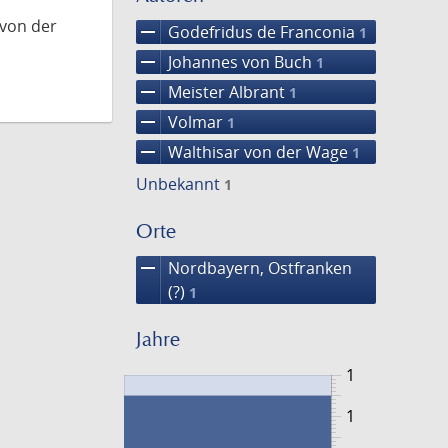
 von der
remove
Godefridus de Franconia
1
remove
Johannes von Buch
1
remove
Meister Albrant
1
remove
Volmar
1
remove
Walthisar von der Wage
1
Unbekannt
1
Orte
remove
Nordbayern, Ostfranken
(?)
1
Jahre
1
1