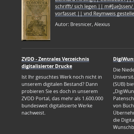
schrifft/ sich legen || m#[ue]ssen/
vorfasset || vnd Reymweis gestel
Autor: Bresnicer, Alexius
ZVDD - Zentrales Verzeichnis
DigiWun
digitalisierter Drucke
Die Nied
Ist Ihr gesuchtes Werk noch nicht in
Universit
unserem digitalen Bestand? Dann
(SUB) bie
probieren Sie es doch in unserem
„DigiWun
ZVDD Portal, das mehr als 1.600.000
Patenscha
bundesweit digitalisierte Werke
von Büch
nachweist.
Übernehm
die Digit
Wunschb