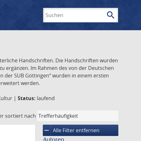
search
Suchen
lterliche Handschriften. Die Handschriften wurden
k zu ergänzen. Im Rahmen des von der Deutschen
ften der SUB Göttingen“ wurden in einem ersten
 erweitert werden.
Kultur |
Status:
laufend
er
sortiert nach
remove
Alle Filter entfernen
Autoren