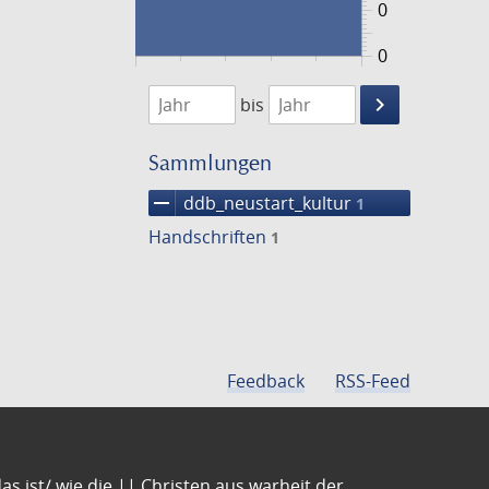
0
0
1474
1475
keyboard_arrow_right
bis
Suche
einschränke
Sammlungen
remove
ddb_neustart_kultur
1
Handschriften
1
Feedback
RSS-Feed
s ist/ wie die || Christen aus warheit der