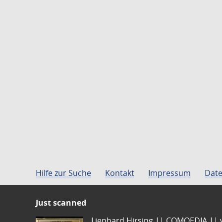
Hilfe zur Suche
Kontakt
Impressum
Date
Just scanned
Lienhard Hirsing.|| COMOEDIA || vo