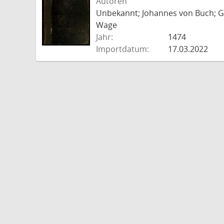
Autoren
Unbekannt; Johannes von Buch; Go
Wage
Jahr:
1474
Importdatum:
17.03.2022