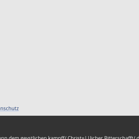
nschutz
n dem geystlichen kampff/ Christ=||licher Ritterschafft/ da