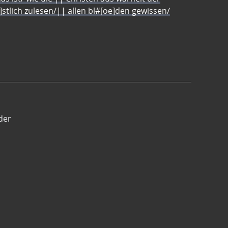
e]stlich zulesen/|| allen bl#[oe]den gewissen/
der