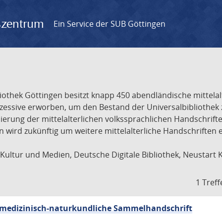
gszentrum
Ein Service der SUB Göttingen
liothek Göttingen besitzt knapp 450 abendländische mittela
ukzessive erworben, um den Bestand der Universalbibliothe
lisierung der mittelalterlichen volkssprachlichen Handschri
ion wird zukünftig um weitere mittelalterliche Handschriften
ultur und Medien, Deutsche Digitale Bibliothek, Neustart 
1 Treff
sch-medizinisch-naturkundliche Sammelhandschrift