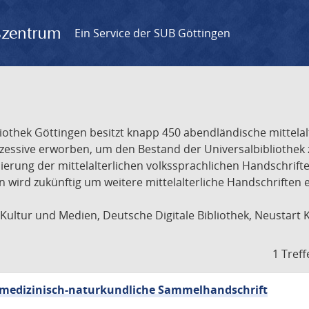
gszentrum
Ein Service der SUB Göttingen
liothek Göttingen besitzt knapp 450 abendländische mittela
ukzessive erworben, um den Bestand der Universalbibliothe
lisierung der mittelalterlichen volkssprachlichen Handschri
ion wird zukünftig um weitere mittelalterliche Handschriften
ultur und Medien, Deutsche Digitale Bibliothek, Neustart 
1 Treff
sch-medizinisch-naturkundliche Sammelhandschrift