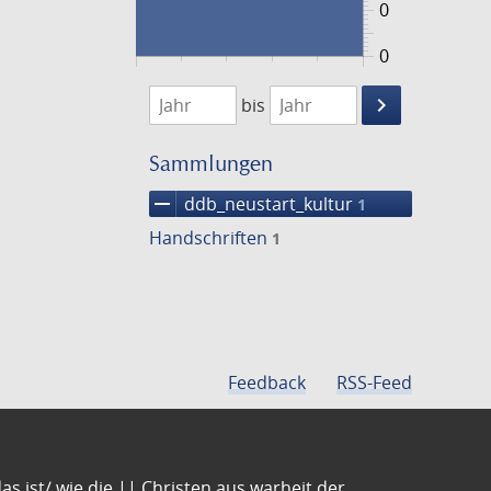
0
0
1474
1475
keyboard_arrow_right
bis
Suche
einschränke
Sammlungen
remove
ddb_neustart_kultur
1
Handschriften
1
Feedback
RSS-Feed
s ist/ wie die || Christen aus warheit der