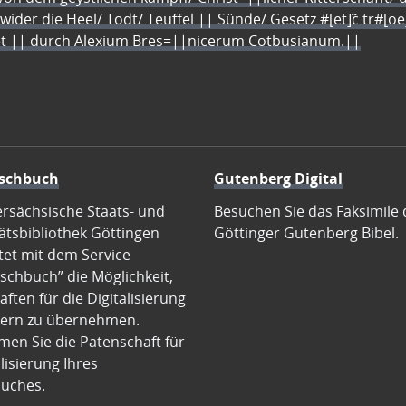
 wider die Heel/ Todt/ Teuffel || Sünde/ Gesetz #[et]c̃ tr#[o
let || durch Alexium Bres=||nicerum Cotbusianum.||
schbuch
Gutenberg Digital
ersächsische Staats- und
Besuchen Sie das Faksimile 
ätsbibliothek Göttingen
Göttinger Gutenberg Bibel.
tet mit dem Service
schbuch” die Möglichkeit,
ften für die Digitalisierung
ern zu übernehmen.
en Sie die Patenschaft für
alisierung Ihres
uches.