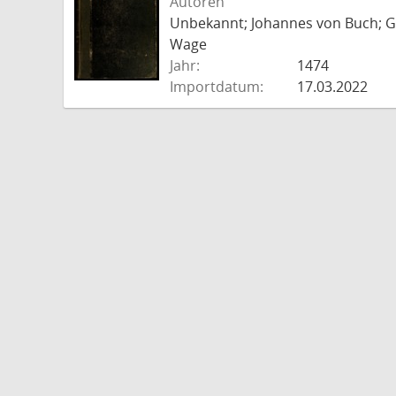
Autoren
Unbekannt; Johannes von Buch; Go
Wage
Jahr:
1474
Importdatum:
17.03.2022