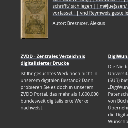
schrifft/ sich legen || m#[ue]ssen/
vorfasset || vnd Reymweis gestel
Autor: Bresnicer, Alexius
ZVDD - Zentrales Verzeichnis
DigiWun
digitalisierter Drucke
Die Nied
Ist Ihr gesuchtes Werk noch nicht in
Universit
unserem digitalen Bestand? Dann
(SUB) bie
probieren Sie es doch in unserem
„DigiWun
ZVDD Portal, das mehr als 1.600.000
Patenscha
bundesweit digitalisierte Werke
von Büch
nachweist.
Übernehm
die Digit
Wunschb