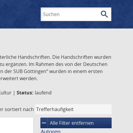
search
Suchen
lterliche Handschriften. Die Handschriften wurden
k zu ergänzen. Im Rahmen des von der Deutschen
ften der SUB Göttingen“ wurden in einem ersten
 erweitert werden.
Kultur |
Status:
laufend
er
sortiert nach
remove
Alle Filter entfernen
Autoren