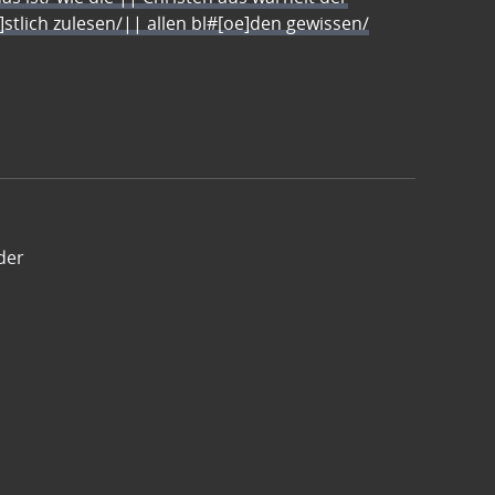
e]stlich zulesen/|| allen bl#[oe]den gewissen/
der