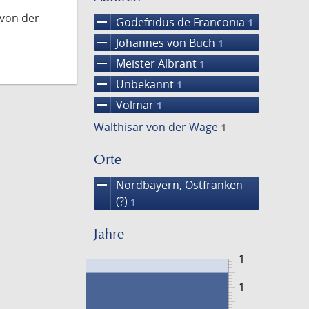
 von der
remove
Godefridus de Franconia
1
remove
Johannes von Buch
1
remove
Meister Albrant
1
remove
Unbekannt
1
remove
Volmar
1
Walthisar von der Wage
1
Orte
remove
Nordbayern, Ostfranken
(?)
1
Jahre
1
1