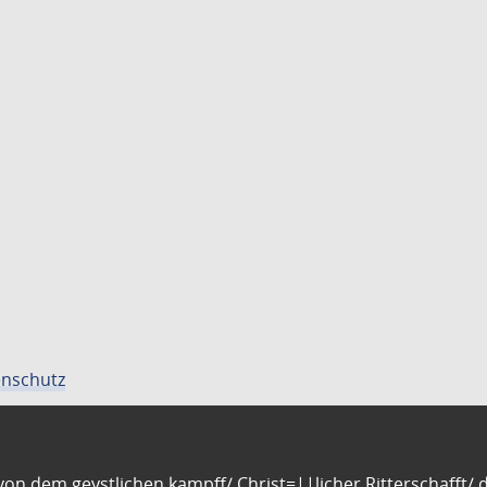
nschutz
n dem geystlichen kampff/ Christ=||licher Ritterschafft/ da