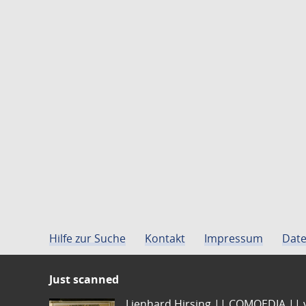
Hilfe zur Suche
Kontakt
Impressum
Date
Just scanned
Lienhard Hirsing.|| COMOEDIA || vo