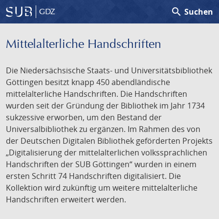
search
Suchen
GDZ
Mittelalterliche Handschriften
Die Niedersächsische Staats- und Universitätsbibliothek
Göttingen besitzt knapp 450 abendländische
mittelalterliche Handschriften. Die Handschriften
wurden seit der Gründung der Bibliothek im Jahr 1734
sukzessive erworben, um den Bestand der
Universalbibliothek zu ergänzen. Im Rahmen des von
der Deutschen Digitalen Bibliothek geförderten Projekts
„Digitalisierung der mittelalterlichen volkssprachlichen
Handschriften der SUB Göttingen“ wurden in einem
ersten Schritt 74 Handschriften digitalisiert. Die
Kollektion wird zukünftig um weitere mittelalterliche
Handschriften erweitert werden.