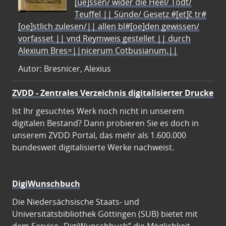
[ue]ssen/ wider die Heel/ Todt/
Teuffel || Sünde/ Gesetz #[et]c̃ tr#
[oe]stlich zulesen/|| allen bl#[oe]den gewissen/
vorfasset || vnd Reymweis gestellet || durch
Alexium Bres=||nicerum Cotbusianum.||
Autor: Bresnicer, Alexius
ZVDD - Zentrales Verzeichnis digitalisierter Drucke
Ist Ihr gesuchtes Werk noch nicht in unserem
digitalen Bestand? Dann probieren Sie es doch in
unserem ZVDD Portal, das mehr als 1.600.000
bundesweit digitalisierte Werke nachweist.
DigiWunschbuch
Die Niedersächsische Staats- und
Universitätsbibliothek Göttingen (SUB) bietet mit