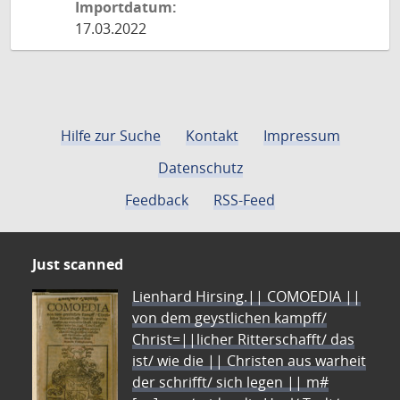
Importdatum:
17.03.2022
Hilfe zur Suche
Kontakt
Impressum
Datenschutz
Feedback
RSS-Feed
Just scanned
Lienhard Hirsing.|| COMOEDIA ||
von dem geystlichen kampff/
Christ=||licher Ritterschafft/ das
ist/ wie die || Christen aus warheit
der schrifft/ sich legen || m#