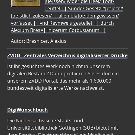
[ue]ssen/ wider die Heel/ Todt/
Teuffel || Sünde/ Gesetz #[et]c̃ tr#
[oe]stlich zulesen/|| allen bl#[oe]den gewissen/
vorfasset || vnd Reymweis gestellet || durch
Alexium Bres=||nicerum Cotbusianum.||
Autor: Bresnicer, Alexius
ZVDD - Zentrales Verzeichnis digitalisierter Drucke
Ist Ihr gesuchtes Werk noch nicht in unserem
digitalen Bestand? Dann probieren Sie es doch in
unserem ZVDD Portal, das mehr als 1.600.000
bundesweit digitalisierte Werke nachweist.
DigiWunschbuch
Die Niedersächsische Staats- und
Universitätsbibliothek Göttingen (SUB) bietet mit