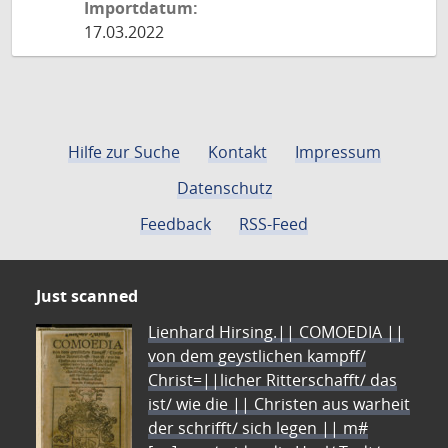
Importdatum:
17.03.2022
Hilfe zur Suche
Kontakt
Impressum
Datenschutz
Feedback
RSS-Feed
Just scanned
Lienhard Hirsing.|| COMOEDIA ||
von dem geystlichen kampff/
Christ=||licher Ritterschafft/ das
ist/ wie die || Christen aus warheit
der schrifft/ sich legen || m#