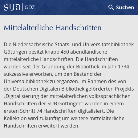
search
Suchen
GDZ
Mittelalterliche Handschriften
Die Niedersächsische Staats- und Universitätsbibliothek
Göttingen besitzt knapp 450 abendländische
mittelalterliche Handschriften. Die Handschriften
wurden seit der Gründung der Bibliothek im Jahr 1734
sukzessive erworben, um den Bestand der
Universalbibliothek zu ergänzen. Im Rahmen des von
der Deutschen Digitalen Bibliothek geförderten Projekts
„Digitalisierung der mittelalterlichen volkssprachlichen
Handschriften der SUB Göttingen“ wurden in einem
ersten Schritt 74 Handschriften digitalisiert. Die
Kollektion wird zukünftig um weitere mittelalterliche
Handschriften erweitert werden.