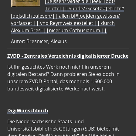
[ue]ssen/ wider die Heel/ Todt/
Teuffel || Sünde/ Gesetz #[et]c̃ tr#
[oe]stlich zulesen/|| allen bl#[oe]den gewissen/
vorfasset || vnd Reymweis gestellet || durch
Alexium Bres=||nicerum Cotbusianum.||
Autor: Bresnicer, Alexius
ZVDD - Zentrales Verzeichnis digitalisierter Drucke
Ist Ihr gesuchtes Werk noch nicht in unserem
digitalen Bestand? Dann probieren Sie es doch in
unserem ZVDD Portal, das mehr als 1.600.000
bundesweit digitalisierte Werke nachweist.
DigiWunschbuch
Die Niedersächsische Staats- und
Universitätsbibliothek Göttingen (SUB) bietet mit