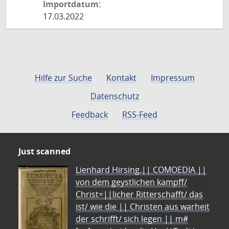
Importdatum:
17.03.2022
Hilfe zur Suche
Kontakt
Impressum
Datenschutz
Feedback
RSS-Feed
Just scanned
Lienhard Hirsing.|| COMOEDIA ||
von dem geystlichen kampff/
Christ=||licher Ritterschafft/ das
ist/ wie die || Christen aus warheit
der schrifft/ sich legen || m#