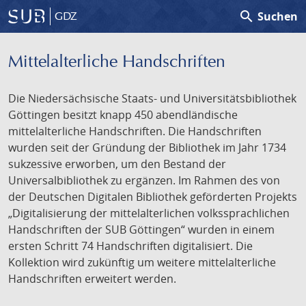
search
Suchen
GDZ
Mittelalterliche Handschriften
Die Niedersächsische Staats- und Universitätsbibliothek
Göttingen besitzt knapp 450 abendländische
mittelalterliche Handschriften. Die Handschriften
wurden seit der Gründung der Bibliothek im Jahr 1734
sukzessive erworben, um den Bestand der
Universalbibliothek zu ergänzen. Im Rahmen des von
der Deutschen Digitalen Bibliothek geförderten Projekts
„Digitalisierung der mittelalterlichen volkssprachlichen
Handschriften der SUB Göttingen“ wurden in einem
ersten Schritt 74 Handschriften digitalisiert. Die
Kollektion wird zukünftig um weitere mittelalterliche
Handschriften erweitert werden.