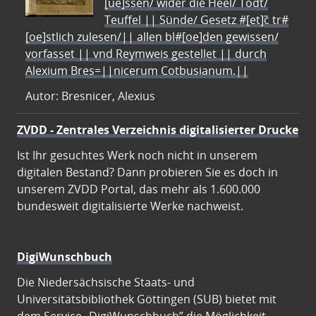
[ue]ssen/ wider die Heel/ Todt/
Teuffel || Sünde/ Gesetz #[et]c̃ tr#
[oe]stlich zulesen/|| allen bl#[oe]den gewissen/
vorfasset || vnd Reymweis gestellet || durch
Alexium Bres=||nicerum Cotbusianum.||
Autor: Bresnicer, Alexius
ZVDD - Zentrales Verzeichnis digitalisierter Drucke
Ist Ihr gesuchtes Werk noch nicht in unserem
digitalen Bestand? Dann probieren Sie es doch in
unserem ZVDD Portal, das mehr als 1.600.000
bundesweit digitalisierte Werke nachweist.
DigiWunschbuch
Die Niedersächsische Staats- und
Universitätsbibliothek Göttingen (SUB) bietet mit