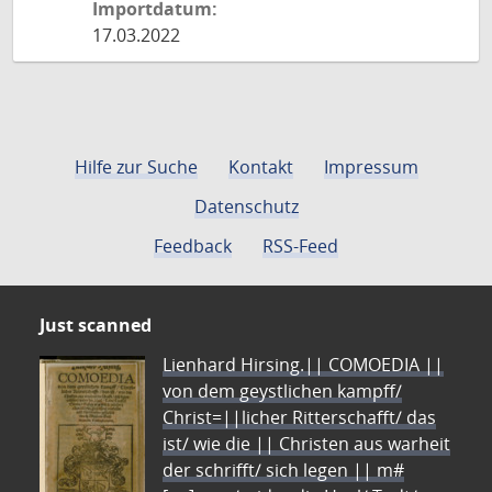
Importdatum:
17.03.2022
Hilfe zur Suche
Kontakt
Impressum
Datenschutz
Feedback
RSS-Feed
Just scanned
Lienhard Hirsing.|| COMOEDIA ||
von dem geystlichen kampff/
Christ=||licher Ritterschafft/ das
ist/ wie die || Christen aus warheit
der schrifft/ sich legen || m#