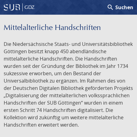
search
Suchen
GDZ
Mittelalterliche Handschriften
Die Niedersächsische Staats- und Universitätsbibliothek
Göttingen besitzt knapp 450 abendländische
mittelalterliche Handschriften. Die Handschriften
wurden seit der Gründung der Bibliothek im Jahr 1734
sukzessive erworben, um den Bestand der
Universalbibliothek zu ergänzen. Im Rahmen des von
der Deutschen Digitalen Bibliothek geförderten Projekts
„Digitalisierung der mittelalterlichen volkssprachlichen
Handschriften der SUB Göttingen“ wurden in einem
ersten Schritt 74 Handschriften digitalisiert. Die
Kollektion wird zukünftig um weitere mittelalterliche
Handschriften erweitert werden.