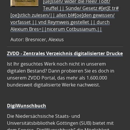
[ue]ssen/ wider die Heel/ Todt/
Teuffel || Sünde/ Gesetz #[et]c̃ tr#
[oe]stlich zulesen/|| allen bl#[oe]den gewissen/
vorfasset || vnd Reymweis gestellet || durch
Alexium Bres=||nicerum Cotbusianum.||
Autor: Bresnicer, Alexius
ZVDD - Zentrales Verzeichnis digitalisierter Drucke
Ist Ihr gesuchtes Werk noch nicht in unserem
digitalen Bestand? Dann probieren Sie es doch in
unserem ZVDD Portal, das mehr als 1.600.000
bundesweit digitalisierte Werke nachweist.
DigiWunschbuch
Die Niedersächsische Staats- und
Universitätsbibliothek Göttingen (SUB) bietet mit