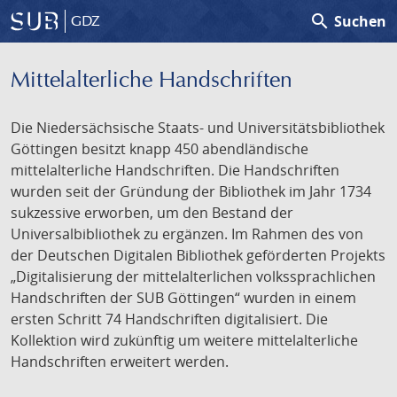
search
Suchen
GDZ
Mittelalterliche Handschriften
Die Niedersächsische Staats- und Universitätsbibliothek
Göttingen besitzt knapp 450 abendländische
mittelalterliche Handschriften. Die Handschriften
wurden seit der Gründung der Bibliothek im Jahr 1734
sukzessive erworben, um den Bestand der
Universalbibliothek zu ergänzen. Im Rahmen des von
der Deutschen Digitalen Bibliothek geförderten Projekts
„Digitalisierung der mittelalterlichen volkssprachlichen
Handschriften der SUB Göttingen“ wurden in einem
ersten Schritt 74 Handschriften digitalisiert. Die
Kollektion wird zukünftig um weitere mittelalterliche
Handschriften erweitert werden.