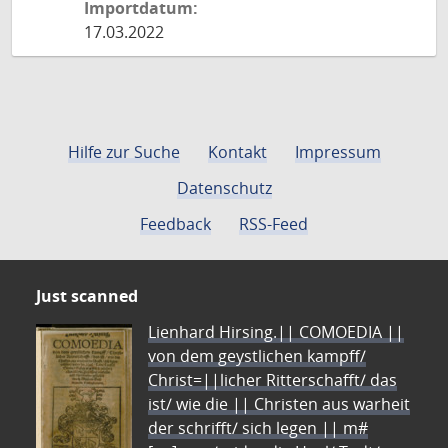
Importdatum:
17.03.2022
Hilfe zur Suche
Kontakt
Impressum
Datenschutz
Feedback
RSS-Feed
Just scanned
Lienhard Hirsing.|| COMOEDIA ||
von dem geystlichen kampff/
Christ=||licher Ritterschafft/ das
ist/ wie die || Christen aus warheit
der schrifft/ sich legen || m#