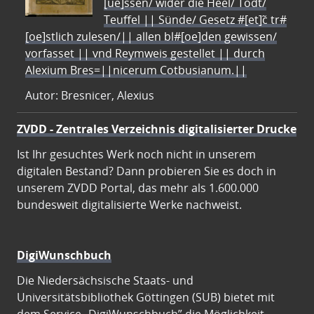
[ue]ssen/ wider die Heel/ Todt/
Teuffel || Sünde/ Gesetz #[et]c̃ tr#
[oe]stlich zulesen/|| allen bl#[oe]den gewissen/
vorfasset || vnd Reymweis gestellet || durch
Alexium Bres=||nicerum Cotbusianum.||
Autor: Bresnicer, Alexius
ZVDD - Zentrales Verzeichnis digitalisierter Drucke
Ist Ihr gesuchtes Werk noch nicht in unserem
digitalen Bestand? Dann probieren Sie es doch in
unserem ZVDD Portal, das mehr als 1.600.000
bundesweit digitalisierte Werke nachweist.
DigiWunschbuch
Die Niedersächsische Staats- und
Universitätsbibliothek Göttingen (SUB) bietet mit