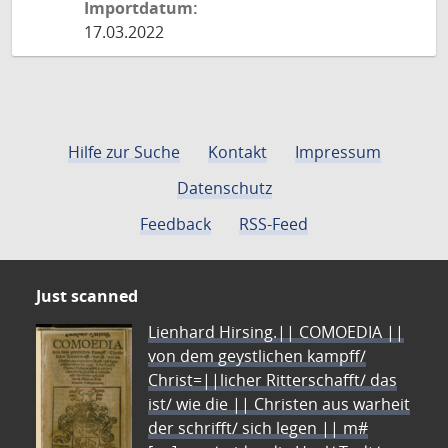
Importdatum:
17.03.2022
Hilfe zur Suche
Kontakt
Impressum
Datenschutz
Feedback
RSS-Feed
Just scanned
Lienhard Hirsing.|| COMOEDIA ||
von dem geystlichen kampff/
Christ=||licher Ritterschafft/ das
ist/ wie die || Christen aus warheit
der schrifft/ sich legen || m#