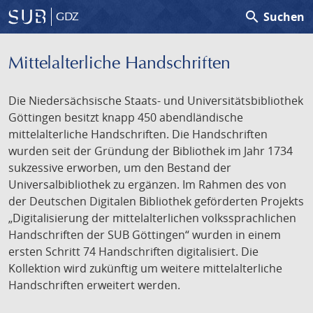
search
Suchen
GDZ
Mittelalterliche Handschriften
Die Niedersächsische Staats- und Universitätsbibliothek
Göttingen besitzt knapp 450 abendländische
mittelalterliche Handschriften. Die Handschriften
wurden seit der Gründung der Bibliothek im Jahr 1734
sukzessive erworben, um den Bestand der
Universalbibliothek zu ergänzen. Im Rahmen des von
der Deutschen Digitalen Bibliothek geförderten Projekts
„Digitalisierung der mittelalterlichen volkssprachlichen
Handschriften der SUB Göttingen“ wurden in einem
ersten Schritt 74 Handschriften digitalisiert. Die
Kollektion wird zukünftig um weitere mittelalterliche
Handschriften erweitert werden.