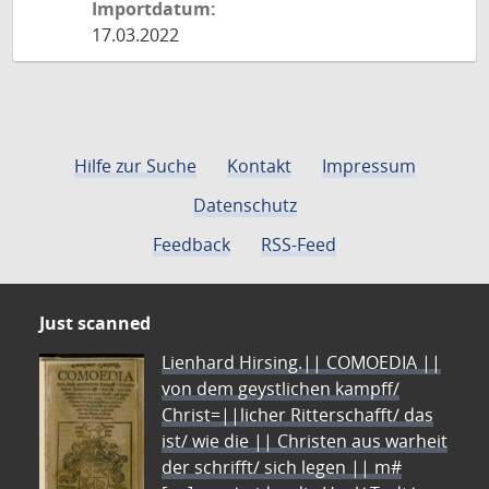
Importdatum:
17.03.2022
Hilfe zur Suche
Kontakt
Impressum
Datenschutz
Feedback
RSS-Feed
Just scanned
Lienhard Hirsing.|| COMOEDIA ||
von dem geystlichen kampff/
Christ=||licher Ritterschafft/ das
ist/ wie die || Christen aus warheit
der schrifft/ sich legen || m#