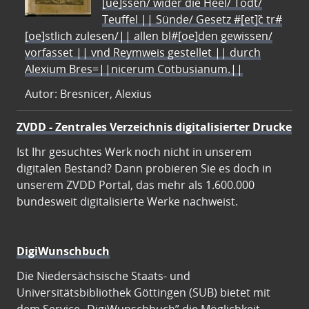
[ue]ssen/ wider die Heel/ Todt/
Teuffel || Sünde/ Gesetz #[et]c̃ tr#
[oe]stlich zulesen/|| allen bl#[oe]den gewissen/
vorfasset || vnd Reymweis gestellet || durch
Alexium Bres=||nicerum Cotbusianum.||
Autor: Bresnicer, Alexius
ZVDD - Zentrales Verzeichnis digitalisierter Drucke
Ist Ihr gesuchtes Werk noch nicht in unserem
digitalen Bestand? Dann probieren Sie es doch in
unserem ZVDD Portal, das mehr als 1.600.000
bundesweit digitalisierte Werke nachweist.
DigiWunschbuch
Die Niedersächsische Staats- und
Universitätsbibliothek Göttingen (SUB) bietet mit