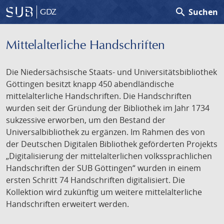
search
Suchen
GDZ
Mittelalterliche Handschriften
Die Niedersächsische Staats- und Universitätsbibliothek
Göttingen besitzt knapp 450 abendländische
mittelalterliche Handschriften. Die Handschriften
wurden seit der Gründung der Bibliothek im Jahr 1734
sukzessive erworben, um den Bestand der
Universalbibliothek zu ergänzen. Im Rahmen des von
der Deutschen Digitalen Bibliothek geförderten Projekts
„Digitalisierung der mittelalterlichen volkssprachlichen
Handschriften der SUB Göttingen“ wurden in einem
ersten Schritt 74 Handschriften digitalisiert. Die
Kollektion wird zukünftig um weitere mittelalterliche
Handschriften erweitert werden.