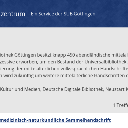
gszentrum
Ein Service der SUB Göttingen
liothek Göttingen besitzt knapp 450 abendländische mittela
ukzessive erworben, um den Bestand der Universalbibliothe
lisierung der mittelalterlichen volkssprachlichen Handschri
ion wird zukünftig um weitere mittelalterliche Handschriften
ultur und Medien, Deutsche Digitale Bibliothek, Neustart 
1 Treff
sch-medizinisch-naturkundliche Sammelhandschrift