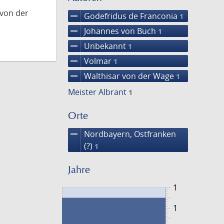
 von der
remove
Godefridus de Franconia
1
remove
Johannes von Buch
1
remove
Unbekannt
1
remove
Volmar
1
remove
Walthisar von der Wage
1
Meister Albrant
1
Orte
remove
Nordbayern, Ostfranken
(?)
1
Jahre
1
1