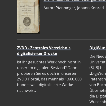
Autor: Pfenninger, Johann Konrad
ZVDD - Zentrales Verzeichnis
DigiWun
digitalisierter Drucke
Die Nied
Ist Ihr gesuchtes Werk noch nicht in
Universit
unserem digitalen Bestand? Dann
(SUB) bie
probieren Sie es doch in unserem
„DigiWun
ZVDD Portal, das mehr als 1.600.000
Patenscha
bundesweit digitalisierte Werke
von Büch
nachweist.
Übernehm
die Digit
Wunschb