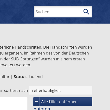
search
Suchen
lterliche Handschriften. Die Handschriften wurden
k zu ergänzen. Im Rahmen des von der Deutschen
ften der SUB Göttingen“ wurden in einem ersten
 erweitert werden.
Kultur |
Status:
laufend
er
sortiert nach
remove
Alle Filter entfernen
Autoren