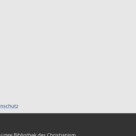
nschutz
üzige Bibliothek des Christianism