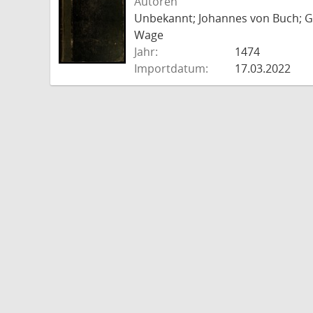
Autoren
Unbekannt; Johannes von Buch; Go
Wage
Jahr:
1474
Importdatum:
17.03.2022