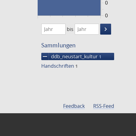
0
0
1474
1475
keyboard_arrow_right
bis
Suche
einschränke
Sammlungen
remove
ddb_neustart_kultur
1
Handschriften
1
Feedback
RSS-Feed