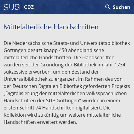
search
Suchen
GDZ
Mittelalterliche Handschriften
Die Niedersächsische Staats- und Universitätsbibliothek
Göttingen besitzt knapp 450 abendländische
mittelalterliche Handschriften. Die Handschriften
wurden seit der Gründung der Bibliothek im Jahr 1734
sukzessive erworben, um den Bestand der
Universalbibliothek zu ergänzen. Im Rahmen des von
der Deutschen Digitalen Bibliothek geförderten Projekts
„Digitalisierung der mittelalterlichen volkssprachlichen
Handschriften der SUB Göttingen“ wurden in einem
ersten Schritt 74 Handschriften digitalisiert. Die
Kollektion wird zukünftig um weitere mittelalterliche
Handschriften erweitert werden.