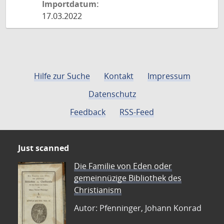
Importdatum:
17.03.2022
Hilfe zur Suche
Kontakt
Impressum
Datenschutz
Feedback
RSS-Feed
Just scanned
Die Familie von Eden oder
gemeinnüzige Bibliothek des
Christianism
Autor: Pfenninger, Johann Konrad