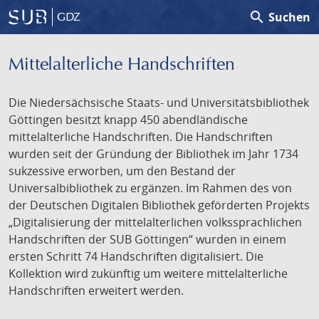
search
Suchen
GDZ
Mittelalterliche Handschriften
Die Niedersächsische Staats- und Universitätsbibliothek
Göttingen besitzt knapp 450 abendländische
mittelalterliche Handschriften. Die Handschriften
wurden seit der Gründung der Bibliothek im Jahr 1734
sukzessive erworben, um den Bestand der
Universalbibliothek zu ergänzen. Im Rahmen des von
der Deutschen Digitalen Bibliothek geförderten Projekts
„Digitalisierung der mittelalterlichen volkssprachlichen
Handschriften der SUB Göttingen“ wurden in einem
ersten Schritt 74 Handschriften digitalisiert. Die
Kollektion wird zukünftig um weitere mittelalterliche
Handschriften erweitert werden.