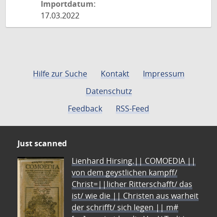
Importdatum:
17.03.2022
Hilfe zur Suche
Kontakt
Impressum
Datenschutz
Feedback
RSS-Feed
Just scanned
Lienhard Hirsing.|| COMOEDIA ||
von dem geystlichen kampff/
Christ=||licher Ritterschafft/ das
ist/ wie die || Christen aus warheit
der schrifft/ sich legen || m#