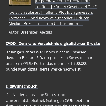
[ue]ssen/ wider die Heel/ Todt/
Teuffel || Sünde/ Gesetz #[et]c̃ tr#
[oe]stlich zulesen/|| allen bl#[oe]den gewissen/
vorfasset || vnd Reymweis gestellet || durch
Alexium Bres=||nicerum Cotbusianum.||
Autor: Bresnicer, Alexius
ZVDD - Zentrales Verzeichnis digitalisierter Drucke
Ist Ihr gesuchtes Werk noch nicht in unserem
digitalen Bestand? Dann probieren Sie es doch in
unserem ZVDD Portal, das mehr als 1.600.000
bundesweit digitalisierte Werke nachweist.
DigiWunschbuch
Die Niedersächsische Staats- und
Universitätsbibliothek Göttingen (SUB) bietet mit