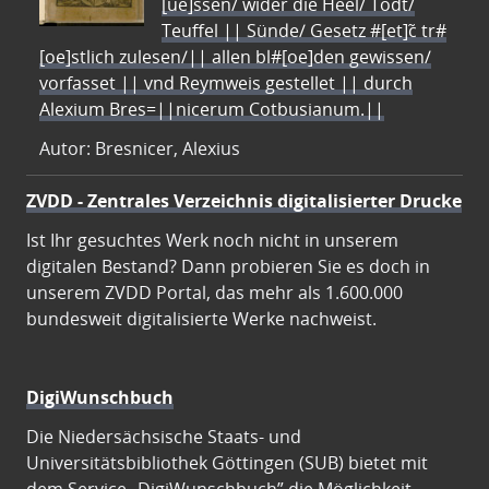
[ue]ssen/ wider die Heel/ Todt/
Teuffel || Sünde/ Gesetz #[et]c̃ tr#
[oe]stlich zulesen/|| allen bl#[oe]den gewissen/
vorfasset || vnd Reymweis gestellet || durch
Alexium Bres=||nicerum Cotbusianum.||
Autor: Bresnicer, Alexius
ZVDD - Zentrales Verzeichnis digitalisierter Drucke
Ist Ihr gesuchtes Werk noch nicht in unserem
digitalen Bestand? Dann probieren Sie es doch in
unserem ZVDD Portal, das mehr als 1.600.000
bundesweit digitalisierte Werke nachweist.
DigiWunschbuch
Die Niedersächsische Staats- und
Universitätsbibliothek Göttingen (SUB) bietet mit