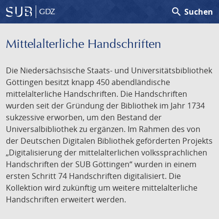
search
Suchen
GDZ
Mittelalterliche Handschriften
Die Niedersächsische Staats- und Universitätsbibliothek
Göttingen besitzt knapp 450 abendländische
mittelalterliche Handschriften. Die Handschriften
wurden seit der Gründung der Bibliothek im Jahr 1734
sukzessive erworben, um den Bestand der
Universalbibliothek zu ergänzen. Im Rahmen des von
der Deutschen Digitalen Bibliothek geförderten Projekts
„Digitalisierung der mittelalterlichen volkssprachlichen
Handschriften der SUB Göttingen“ wurden in einem
ersten Schritt 74 Handschriften digitalisiert. Die
Kollektion wird zukünftig um weitere mittelalterliche
Handschriften erweitert werden.