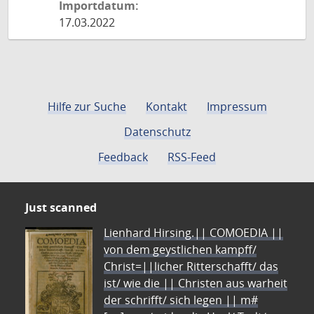
Importdatum:
17.03.2022
Hilfe zur Suche
Kontakt
Impressum
Datenschutz
Feedback
RSS-Feed
Just scanned
Lienhard Hirsing.|| COMOEDIA ||
von dem geystlichen kampff/
Christ=||licher Ritterschafft/ das
ist/ wie die || Christen aus warheit
der schrifft/ sich legen || m#