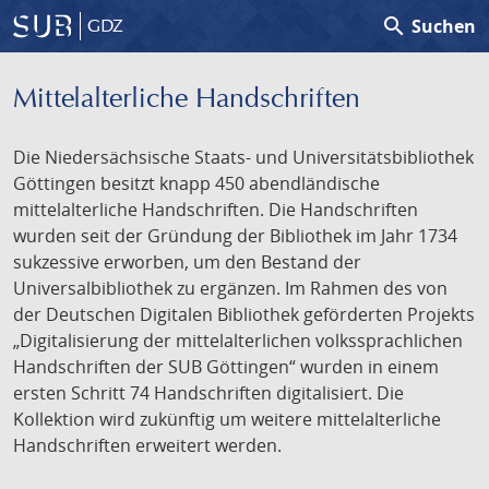
search
Suchen
GDZ
Mittelalterliche Handschriften
Die Niedersächsische Staats- und Universitätsbibliothek
Göttingen besitzt knapp 450 abendländische
mittelalterliche Handschriften. Die Handschriften
wurden seit der Gründung der Bibliothek im Jahr 1734
sukzessive erworben, um den Bestand der
Universalbibliothek zu ergänzen. Im Rahmen des von
der Deutschen Digitalen Bibliothek geförderten Projekts
„Digitalisierung der mittelalterlichen volkssprachlichen
Handschriften der SUB Göttingen“ wurden in einem
ersten Schritt 74 Handschriften digitalisiert. Die
Kollektion wird zukünftig um weitere mittelalterliche
Handschriften erweitert werden.