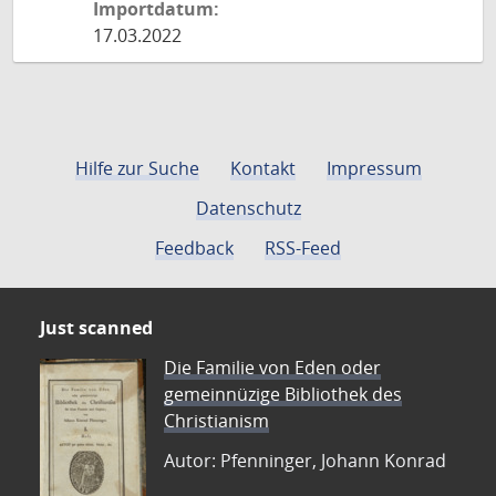
Importdatum:
17.03.2022
Hilfe zur Suche
Kontakt
Impressum
Datenschutz
Feedback
RSS-Feed
Just scanned
Die Familie von Eden oder
gemeinnüzige Bibliothek des
Christianism
Autor: Pfenninger, Johann Konrad