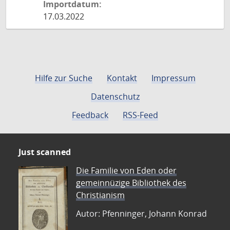
Importdatum:
17.03.2022
Hilfe zur Suche
Kontakt
Impressum
Datenschutz
Feedback
RSS-Feed
Just scanned
Die Familie von Eden oder
gemeinnüzige Bibliothek des
Christianism
Autor: Pfenninger, Johann Konrad