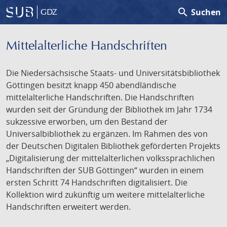
search
Suchen
GDZ
Mittelalterliche Handschriften
Die Niedersächsische Staats- und Universitätsbibliothek
Göttingen besitzt knapp 450 abendländische
mittelalterliche Handschriften. Die Handschriften
wurden seit der Gründung der Bibliothek im Jahr 1734
sukzessive erworben, um den Bestand der
Universalbibliothek zu ergänzen. Im Rahmen des von
der Deutschen Digitalen Bibliothek geförderten Projekts
„Digitalisierung der mittelalterlichen volkssprachlichen
Handschriften der SUB Göttingen“ wurden in einem
ersten Schritt 74 Handschriften digitalisiert. Die
Kollektion wird zukünftig um weitere mittelalterliche
Handschriften erweitert werden.