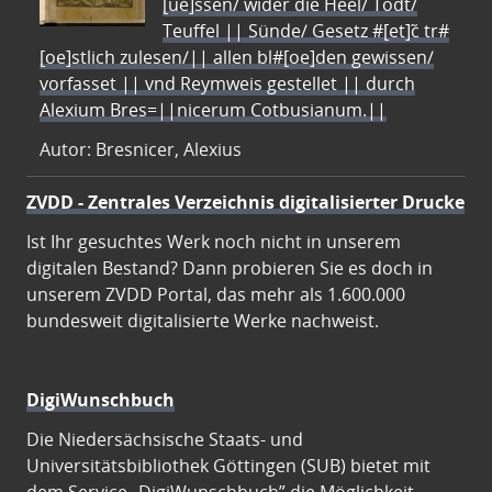
[ue]ssen/ wider die Heel/ Todt/
Teuffel || Sünde/ Gesetz #[et]c̃ tr#
[oe]stlich zulesen/|| allen bl#[oe]den gewissen/
vorfasset || vnd Reymweis gestellet || durch
Alexium Bres=||nicerum Cotbusianum.||
Autor: Bresnicer, Alexius
ZVDD - Zentrales Verzeichnis digitalisierter Drucke
Ist Ihr gesuchtes Werk noch nicht in unserem
digitalen Bestand? Dann probieren Sie es doch in
unserem ZVDD Portal, das mehr als 1.600.000
bundesweit digitalisierte Werke nachweist.
DigiWunschbuch
Die Niedersächsische Staats- und
Universitätsbibliothek Göttingen (SUB) bietet mit