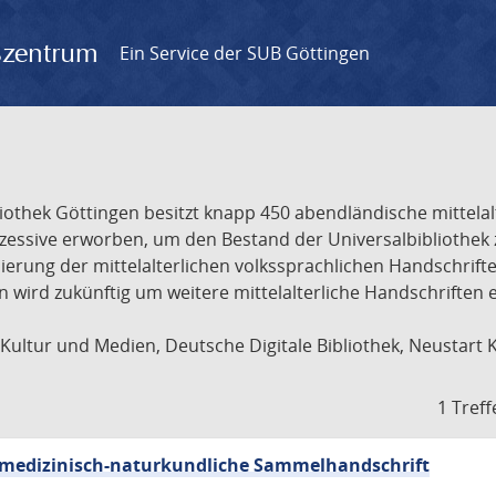
gszentrum
Ein Service der SUB Göttingen
liothek Göttingen besitzt knapp 450 abendländische mittela
ukzessive erworben, um den Bestand der Universalbibliothe
lisierung der mittelalterlichen volkssprachlichen Handschri
ion wird zukünftig um weitere mittelalterliche Handschriften
ultur und Medien, Deutsche Digitale Bibliothek, Neustart 
1 Treff
sch-medizinisch-naturkundliche Sammelhandschrift