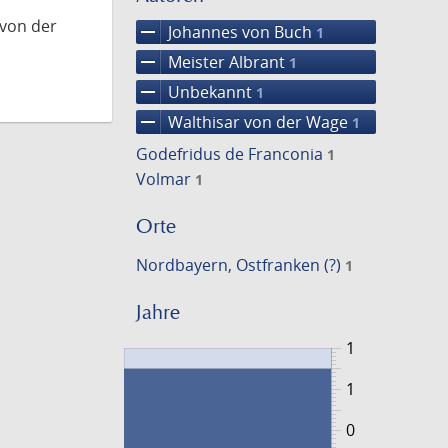
 von der
remove
Johannes von Buch
1
remove
Meister Albrant
1
remove
Unbekannt
1
remove
Walthisar von der Wage
1
Godefridus de Franconia
1
Volmar
1
Orte
Nordbayern, Ostfranken (?)
1
Jahre
1
1
0