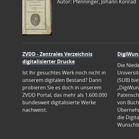
Autor: Pfenninger, Johann Konrad
ZVDD - Zentrales Verzeichnis
DigiWun
digitalisierter Drucke
Die Nied
Ist Ihr gesuchtes Werk noch nicht in
Universit
unserem digitalen Bestand? Dann
(SUB) bie
probieren Sie es doch in unserem
„DigiWun
ZVDD Portal, das mehr als 1.600.000
Patenscha
bundesweit digitalisierte Werke
von Büch
nachweist.
Übernehm
die Digit
Wunschb