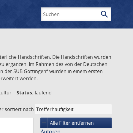
search
Suchen
lterliche Handschriften. Die Handschriften wurden
k zu ergänzen. Im Rahmen des von der Deutschen
ften der SUB Göttingen“ wurden in einem ersten
 erweitert werden.
Kultur |
Status:
laufend
er
sortiert nach
remove
Alle Filter entfernen
Autoren