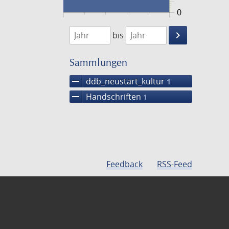
0
1474
1475
keyboard_arrow_right
bis
Suche
einschränke
Sammlungen
remove
ddb_neustart_kultur
1
remove
Handschriften
1
Feedback
RSS-Feed