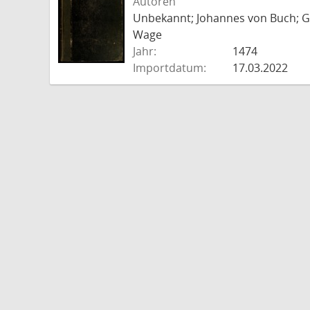
Autoren
Unbekannt; Johannes von Buch; Go
Wage
Jahr:
1474
Importdatum:
17.03.2022