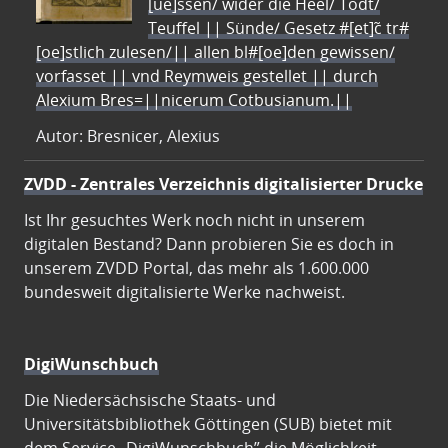
[ue]ssen/ wider die Heel/ Todt/
Teuffel || Sünde/ Gesetz #[et]c̃ tr#
[oe]stlich zulesen/|| allen bl#[oe]den gewissen/
vorfasset || vnd Reymweis gestellet || durch
Alexium Bres=||nicerum Cotbusianum.||
Autor: Bresnicer, Alexius
ZVDD - Zentrales Verzeichnis digitalisierter Drucke
Ist Ihr gesuchtes Werk noch nicht in unserem
digitalen Bestand? Dann probieren Sie es doch in
unserem ZVDD Portal, das mehr als 1.600.000
bundesweit digitalisierte Werke nachweist.
DigiWunschbuch
Die Niedersächsische Staats- und
Universitätsbibliothek Göttingen (SUB) bietet mit