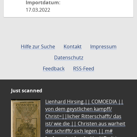
Importdatum:
17.03.2022
Hilfe zur Suche
Kontakt
Impressum
Datenschutz
Feedback
RSS-Feed
Just scanned
Lienhard Hirsing.|| COMOEDIA ||
von dem geystlichen kampff/
Christ=||licher Ritterschafft/ das
ist/ wie die || Christen aus warheit
der schrifft/ sich legen || m#