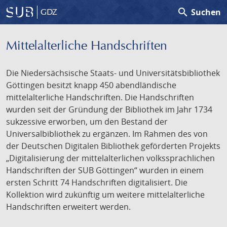
search
Suchen
GDZ
Mittelalterliche Handschriften
Die Niedersächsische Staats- und Universitätsbibliothek
Göttingen besitzt knapp 450 abendländische
mittelalterliche Handschriften. Die Handschriften
wurden seit der Gründung der Bibliothek im Jahr 1734
sukzessive erworben, um den Bestand der
Universalbibliothek zu ergänzen. Im Rahmen des von
der Deutschen Digitalen Bibliothek geförderten Projekts
„Digitalisierung der mittelalterlichen volkssprachlichen
Handschriften der SUB Göttingen“ wurden in einem
ersten Schritt 74 Handschriften digitalisiert. Die
Kollektion wird zukünftig um weitere mittelalterliche
Handschriften erweitert werden.