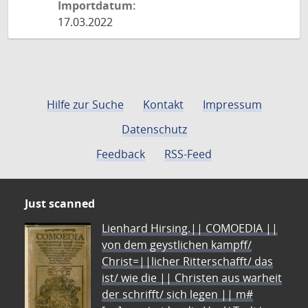
Importdatum:
17.03.2022
Hilfe zur Suche
Kontakt
Impressum
Datenschutz
Feedback
RSS-Feed
Just scanned
Lienhard Hirsing.|| COMOEDIA ||
von dem geystlichen kampff/
Christ=||licher Ritterschafft/ das
ist/ wie die || Christen aus warheit
der schrifft/ sich legen || m#