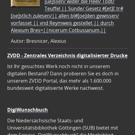
[ue]ssen/ wider die Heel/ Todt/
Teuffel || Sünde/ Gesetz #[et]c̃ tr#
[oe]stlich zulesen/|| allen bl#[oe]den gewissen/
vorfasset || vnd Reymweis gestellet || durch
Alexium Bres=||nicerum Cotbusianum.||
Autor: Bresnicer, Alexius
ZVDD - Zentrales Verzeichnis digitalisierter Drucke
Ist Ihr gesuchtes Werk noch nicht in unserem
digitalen Bestand? Dann probieren Sie es doch in
unserem ZVDD Portal, das mehr als 1.600.000
bundesweit digitalisierte Werke nachweist.
DigiWunschbuch
Die Niedersächsische Staats- und
Universitätsbibliothek Göttingen (SUB) bietet mit