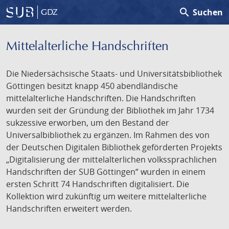
search
Suchen
GDZ
Mittelalterliche Handschriften
Die Niedersächsische Staats- und Universitätsbibliothek
Göttingen besitzt knapp 450 abendländische
mittelalterliche Handschriften. Die Handschriften
wurden seit der Gründung der Bibliothek im Jahr 1734
sukzessive erworben, um den Bestand der
Universalbibliothek zu ergänzen. Im Rahmen des von
der Deutschen Digitalen Bibliothek geförderten Projekts
„Digitalisierung der mittelalterlichen volkssprachlichen
Handschriften der SUB Göttingen“ wurden in einem
ersten Schritt 74 Handschriften digitalisiert. Die
Kollektion wird zukünftig um weitere mittelalterliche
Handschriften erweitert werden.