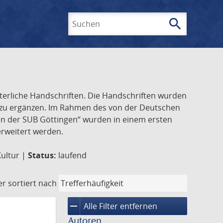
search
Suchen
lterliche Handschriften. Die Handschriften wurden
k zu ergänzen. Im Rahmen des von der Deutschen
ften der SUB Göttingen“ wurden in einem ersten
 erweitert werden.
Kultur |
Status:
laufend
er
sortiert nach
remove
Alle Filter entfernen
Autoren