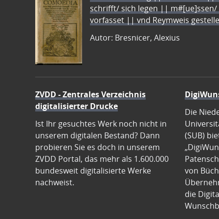
schrifft/ sich legen || m#[ue]ssen/
vorfasset || vnd Reymweis gestel
Autor: Bresnicer, Alexius
ZVDD - Zentrales Verzeichnis
DigiWun
digitalisierter Drucke
Die Nied
Ist Ihr gesuchtes Werk noch nicht in
Universit
unserem digitalen Bestand? Dann
(SUB) bie
probieren Sie es doch in unserem
„DigiWun
ZVDD Portal, das mehr als 1.600.000
Patenscha
bundesweit digitalisierte Werke
von Büch
nachweist.
Übernehm
die Digit
Wunschb