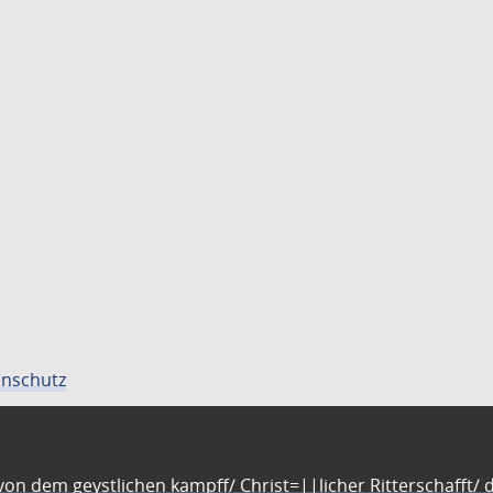
nschutz
n dem geystlichen kampff/ Christ=||licher Ritterschafft/ da