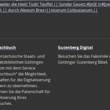
 wider die Heel/ Todt/ Teuffel || Sünde/ Gesetz #[et]c̃ tr#[o
let || durch Alexium Bres=||nicerum Cotbusianum.||
schbuch
Gutenberg Digital
ersächsische Staats- und
Besuchen Sie das Faksimile 
ätsbibliothek Göttingen
Göttinger Gutenberg Bibel.
tet mit dem Service
schbuch” die Möglichkeit,
ften für die Digitalisierung
ern zu übernehmen.
en Sie die Patenschaft für
alisierung Ihres
uches.