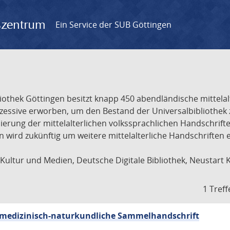
gszentrum
Ein Service der SUB Göttingen
liothek Göttingen besitzt knapp 450 abendländische mittela
ukzessive erworben, um den Bestand der Universalbibliothe
lisierung der mittelalterlichen volkssprachlichen Handschri
ion wird zukünftig um weitere mittelalterliche Handschriften
ultur und Medien, Deutsche Digitale Bibliothek, Neustart 
1 Treff
sch-medizinisch-naturkundliche Sammelhandschrift