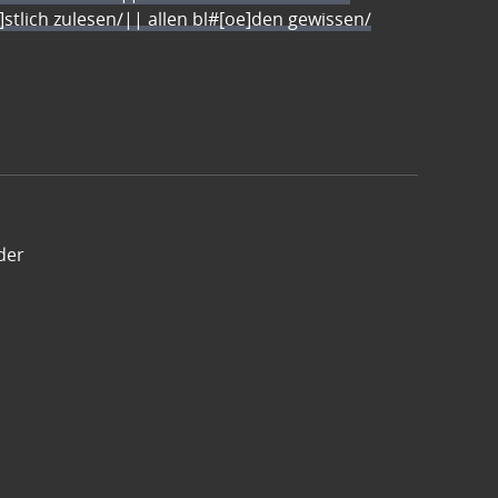
e]stlich zulesen/|| allen bl#[oe]den gewissen/
der