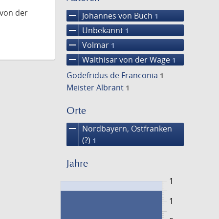
 von der
remove
Johannes von Buch
1
remove
Unbekannt
1
remove
Volmar
1
remove
Walthisar von der Wage
1
Godefridus de Franconia
1
Meister Albrant
1
Orte
remove
Nordbayern, Ostfranken
(?)
1
Jahre
1
1