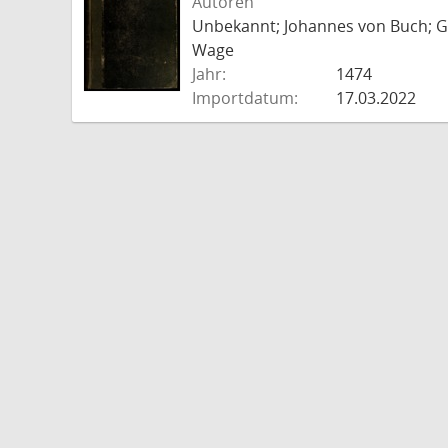
Autoren
Unbekannt; Johannes von Buch; Go
Wage
Jahr:
1474
Importdatum:
17.03.2022