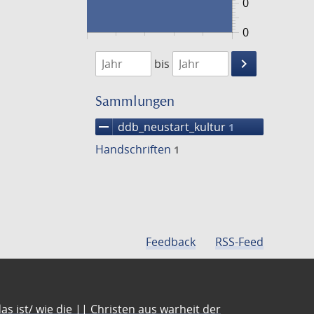
0
0
1474
1475
keyboard_arrow_right
bis
Suche
einschränke
Sammlungen
remove
ddb_neustart_kultur
1
Handschriften
1
Feedback
RSS-Feed
s ist/ wie die || Christen aus warheit der