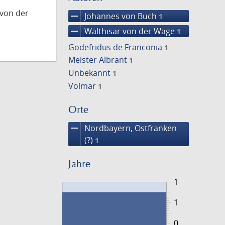
 von der
remove
Johannes von Buch
1
remove
Walthisar von der Wage
1
Godefridus de Franconia
1
Meister Albrant
1
Unbekannt
1
Volmar
1
Orte
remove
Nordbayern, Ostfranken
(?)
1
Jahre
1
1
0