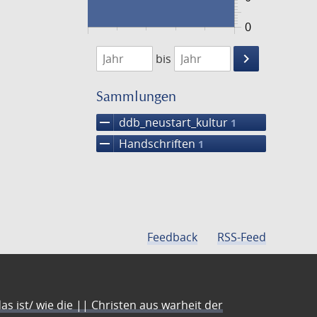
0
1474
1475
keyboard_arrow_right
bis
Suche
einschränke
Sammlungen
remove
ddb_neustart_kultur
1
remove
Handschriften
1
Feedback
RSS-Feed
s ist/ wie die || Christen aus warheit der