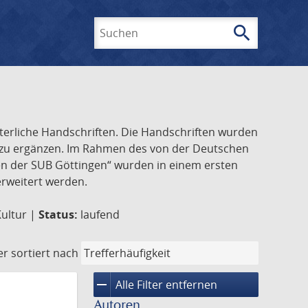
search
Suchen
lterliche Handschriften. Die Handschriften wurden
k zu ergänzen. Im Rahmen des von der Deutschen
ften der SUB Göttingen“ wurden in einem ersten
 erweitert werden.
Kultur |
Status:
laufend
er
sortiert nach
remove
Alle Filter entfernen
Autoren