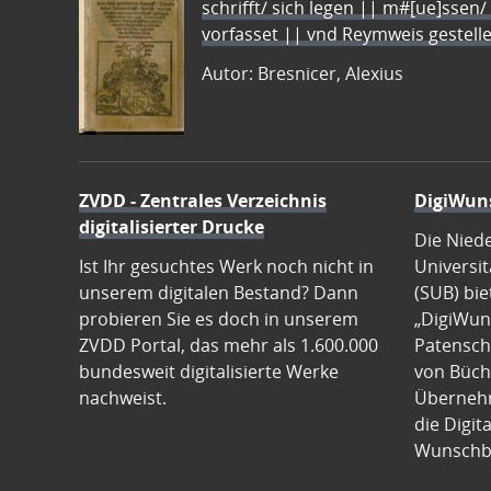
schrifft/ sich legen || m#[ue]ssen/
vorfasset || vnd Reymweis gestel
Autor: Bresnicer, Alexius
ZVDD - Zentrales Verzeichnis
DigiWun
digitalisierter Drucke
Die Nied
Ist Ihr gesuchtes Werk noch nicht in
Universit
unserem digitalen Bestand? Dann
(SUB) bie
probieren Sie es doch in unserem
„DigiWun
ZVDD Portal, das mehr als 1.600.000
Patenscha
bundesweit digitalisierte Werke
von Büch
nachweist.
Übernehm
die Digit
Wunschb