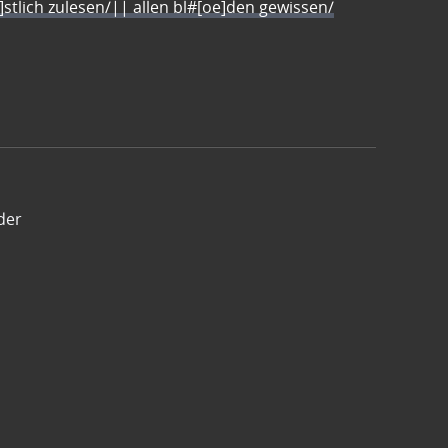
e]stlich zulesen/|| allen bl#[oe]den gewissen/
der