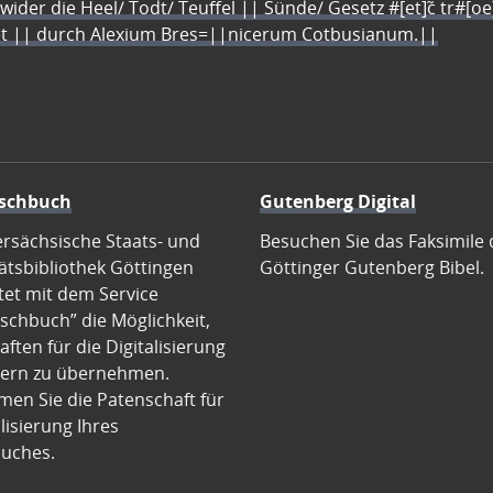
 wider die Heel/ Todt/ Teuffel || Sünde/ Gesetz #[et]c̃ tr#[o
let || durch Alexium Bres=||nicerum Cotbusianum.||
schbuch
Gutenberg Digital
ersächsische Staats- und
Besuchen Sie das Faksimile 
ätsbibliothek Göttingen
Göttinger Gutenberg Bibel.
tet mit dem Service
schbuch” die Möglichkeit,
ften für die Digitalisierung
ern zu übernehmen.
en Sie die Patenschaft für
alisierung Ihres
uches.