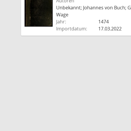
Autoren
Unbekannt; Johannes von Buch; Go
Wage
Jahr:
1474
Importdatum:
17.03.2022