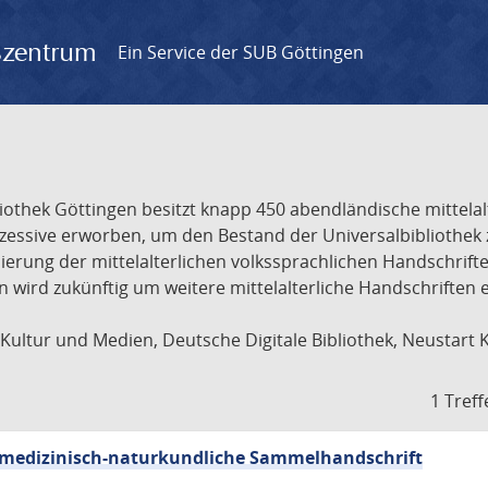
gszentrum
Ein Service der SUB Göttingen
liothek Göttingen besitzt knapp 450 abendländische mittela
ukzessive erworben, um den Bestand der Universalbibliothe
lisierung der mittelalterlichen volkssprachlichen Handschri
ion wird zukünftig um weitere mittelalterliche Handschriften
ultur und Medien, Deutsche Digitale Bibliothek, Neustart 
1 Treff
sch-medizinisch-naturkundliche Sammelhandschrift