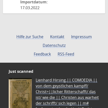
Importdatum:
17.03.2022
Hilfe zur Suche
Kontakt
Impressum
Datenschutz
Feedback
RSS-Feed
Just scanned
Lienhard Hirsing.|| COMOEDIA ||
von dem geystlichen kampff/
Christ=||licher Ritterschafft/ das
ist/ wie die || Christen aus warheit
der schrifft/ sich legen || m#