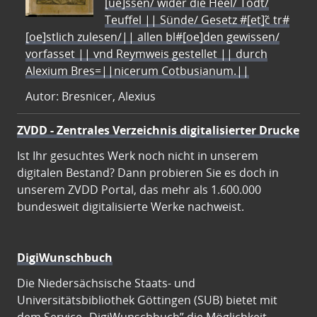
[ue]ssen/ wider die Heel/ Todt/
Teuffel || Sünde/ Gesetz #[et]c̃ tr#
[oe]stlich zulesen/|| allen bl#[oe]den gewissen/
vorfasset || vnd Reymweis gestellet || durch
Alexium Bres=||nicerum Cotbusianum.||
Autor: Bresnicer, Alexius
ZVDD - Zentrales Verzeichnis digitalisierter Drucke
Ist Ihr gesuchtes Werk noch nicht in unserem
digitalen Bestand? Dann probieren Sie es doch in
unserem ZVDD Portal, das mehr als 1.600.000
bundesweit digitalisierte Werke nachweist.
DigiWunschbuch
Die Niedersächsische Staats- und
Universitätsbibliothek Göttingen (SUB) bietet mit