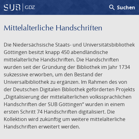
search
Suchen
GDZ
Mittelalterliche Handschriften
Die Niedersächsische Staats- und Universitätsbibliothek
Göttingen besitzt knapp 450 abendländische
mittelalterliche Handschriften. Die Handschriften
wurden seit der Gründung der Bibliothek im Jahr 1734
sukzessive erworben, um den Bestand der
Universalbibliothek zu ergänzen. Im Rahmen des von
der Deutschen Digitalen Bibliothek geförderten Projekts
„Digitalisierung der mittelalterlichen volkssprachlichen
Handschriften der SUB Göttingen“ wurden in einem
ersten Schritt 74 Handschriften digitalisiert. Die
Kollektion wird zukünftig um weitere mittelalterliche
Handschriften erweitert werden.