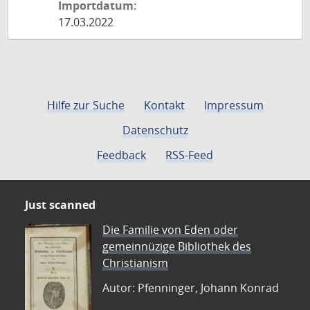
Importdatum:
17.03.2022
Hilfe zur Suche
Kontakt
Impressum
Datenschutz
Feedback
RSS-Feed
Just scanned
Die Familie von Eden oder
gemeinnüzige Bibliothek des
Christianism
Autor: Pfenninger, Johann Konrad