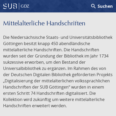
search
Suchen
GDZ
Mittelalterliche Handschriften
Die Niedersächsische Staats- und Universitätsbibliothek
Göttingen besitzt knapp 450 abendländische
mittelalterliche Handschriften. Die Handschriften
wurden seit der Gründung der Bibliothek im Jahr 1734
sukzessive erworben, um den Bestand der
Universalbibliothek zu ergänzen. Im Rahmen des von
der Deutschen Digitalen Bibliothek geförderten Projekts
„Digitalisierung der mittelalterlichen volkssprachlichen
Handschriften der SUB Göttingen“ wurden in einem
ersten Schritt 74 Handschriften digitalisiert. Die
Kollektion wird zukünftig um weitere mittelalterliche
Handschriften erweitert werden.