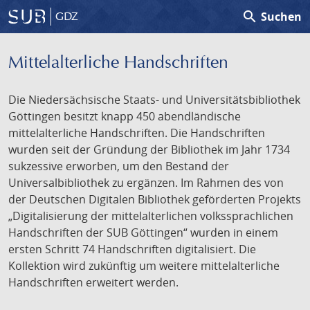
search
Suchen
GDZ
Mittelalterliche Handschriften
Die Niedersächsische Staats- und Universitätsbibliothek
Göttingen besitzt knapp 450 abendländische
mittelalterliche Handschriften. Die Handschriften
wurden seit der Gründung der Bibliothek im Jahr 1734
sukzessive erworben, um den Bestand der
Universalbibliothek zu ergänzen. Im Rahmen des von
der Deutschen Digitalen Bibliothek geförderten Projekts
„Digitalisierung der mittelalterlichen volkssprachlichen
Handschriften der SUB Göttingen“ wurden in einem
ersten Schritt 74 Handschriften digitalisiert. Die
Kollektion wird zukünftig um weitere mittelalterliche
Handschriften erweitert werden.