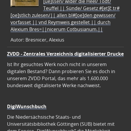
[ue]ssen/ wider die Heel/ Todt/
Teuffel || Sünde/ Gesetz #[et]c̃ tr#
[oe]stlich zulesen/|| allen bl#[oe]den gewissen/
vorfasset || vnd Reymweis gestellet || durch
Alexium Bres=||nicerum Cotbusianum.||
Autor: Bresnicer, Alexius
ZVDD - Zentrales Verzeichnis digitalisierter Drucke
Ist Ihr gesuchtes Werk noch nicht in unserem
digitalen Bestand? Dann probieren Sie es doch in
unserem ZVDD Portal, das mehr als 1.600.000
bundesweit digitalisierte Werke nachweist.
DigiWunschbuch
Die Niedersächsische Staats- und
Universitätsbibliothek Göttingen (SUB) bietet mit