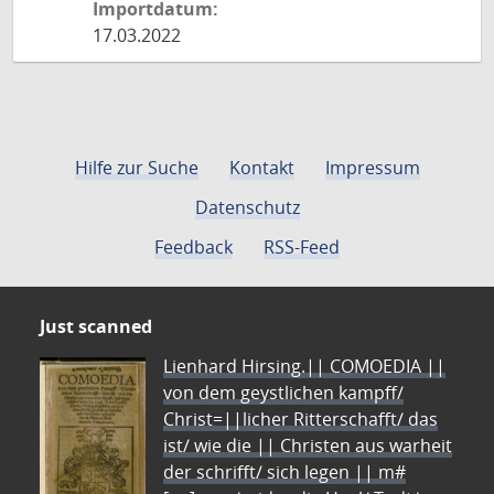
Importdatum:
17.03.2022
Hilfe zur Suche
Kontakt
Impressum
Datenschutz
Feedback
RSS-Feed
Just scanned
Lienhard Hirsing.|| COMOEDIA ||
von dem geystlichen kampff/
Christ=||licher Ritterschafft/ das
ist/ wie die || Christen aus warheit
der schrifft/ sich legen || m#