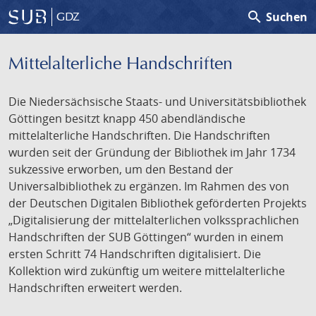
search
Suchen
GDZ
Mittelalterliche Handschriften
Die Niedersächsische Staats- und Universitätsbibliothek
Göttingen besitzt knapp 450 abendländische
mittelalterliche Handschriften. Die Handschriften
wurden seit der Gründung der Bibliothek im Jahr 1734
sukzessive erworben, um den Bestand der
Universalbibliothek zu ergänzen. Im Rahmen des von
der Deutschen Digitalen Bibliothek geförderten Projekts
„Digitalisierung der mittelalterlichen volkssprachlichen
Handschriften der SUB Göttingen“ wurden in einem
ersten Schritt 74 Handschriften digitalisiert. Die
Kollektion wird zukünftig um weitere mittelalterliche
Handschriften erweitert werden.