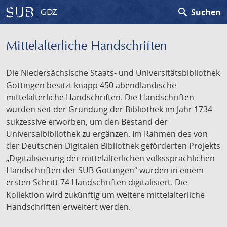
search
Suchen
GDZ
Mittelalterliche Handschriften
Die Niedersächsische Staats- und Universitätsbibliothek
Göttingen besitzt knapp 450 abendländische
mittelalterliche Handschriften. Die Handschriften
wurden seit der Gründung der Bibliothek im Jahr 1734
sukzessive erworben, um den Bestand der
Universalbibliothek zu ergänzen. Im Rahmen des von
der Deutschen Digitalen Bibliothek geförderten Projekts
„Digitalisierung der mittelalterlichen volkssprachlichen
Handschriften der SUB Göttingen“ wurden in einem
ersten Schritt 74 Handschriften digitalisiert. Die
Kollektion wird zukünftig um weitere mittelalterliche
Handschriften erweitert werden.