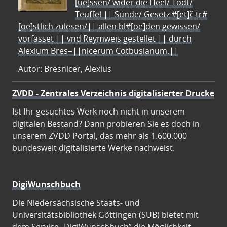
[ue]ssen/ wider die Heel/ Todt/
Teuffel || Sünde/ Gesetz #[et]c̃ tr#
[oe]stlich zulesen/|| allen bl#[oe]den gewissen/
vorfasset || vnd Reymweis gestellet || durch
Alexium Bres=||nicerum Cotbusianum.||
Autor: Bresnicer, Alexius
ZVDD - Zentrales Verzeichnis digitalisierter Drucke
Ist Ihr gesuchtes Werk noch nicht in unserem
digitalen Bestand? Dann probieren Sie es doch in
unserem ZVDD Portal, das mehr als 1.600.000
bundesweit digitalisierte Werke nachweist.
DigiWunschbuch
Die Niedersächsische Staats- und
Universitätsbibliothek Göttingen (SUB) bietet mit