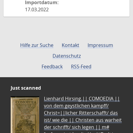
Importdatum:
17.03.2022
Hilfe zur Suche
Kontakt
Impressum
Datenschutz
Feedback
RSS-Feed
Just scanned
Lienhard Hirsing.|| COMOEDIA ||
von dem geystlichen kampff/
Christ=||licher Ritterschafft/ das
ist/ wie die || Christen aus warheit
der schrifft/ sich legen || m#