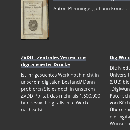
Autor: Pfenninger, Johann Konrad
ZVDD - Zentrales Verzeichnis
DigiWun
digitalisierter Drucke
Die Nied
Ist Ihr gesuchtes Werk noch nicht in
Universit
unserem digitalen Bestand? Dann
(SUB) bie
probieren Sie es doch in unserem
„DigiWun
ZVDD Portal, das mehr als 1.600.000
Patenscha
bundesweit digitalisierte Werke
von Büch
nachweist.
Übernehm
die Digit
Wunschb