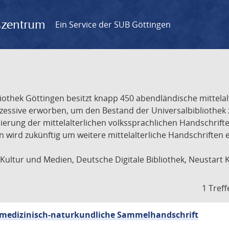
gszentrum
Ein Service der SUB Göttingen
liothek Göttingen besitzt knapp 450 abendländische mittela
ukzessive erworben, um den Bestand der Universalbibliothe
lisierung der mittelalterlichen volkssprachlichen Handschri
ion wird zukünftig um weitere mittelalterliche Handschriften
ultur und Medien, Deutsche Digitale Bibliothek, Neustart 
1 Treff
sch-medizinisch-naturkundliche Sammelhandschrift