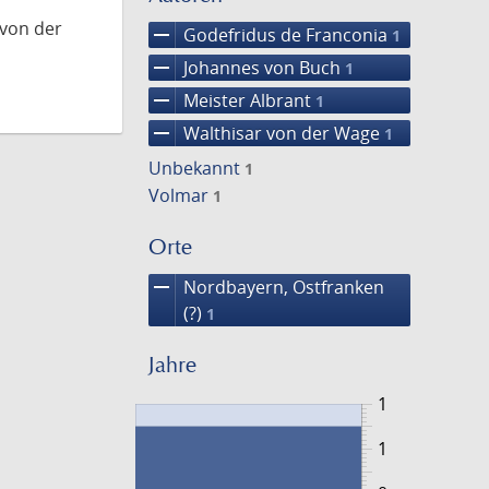
 von der
remove
Godefridus de Franconia
1
remove
Johannes von Buch
1
remove
Meister Albrant
1
remove
Walthisar von der Wage
1
Unbekannt
1
Volmar
1
Orte
remove
Nordbayern, Ostfranken
(?)
1
Jahre
1
1