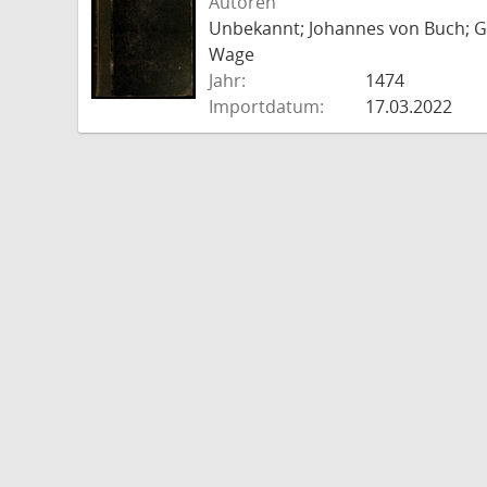
Autoren
Unbekannt; Johannes von Buch; Go
Wage
Jahr:
1474
Importdatum:
17.03.2022