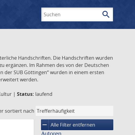
search
Suchen
lterliche Handschriften. Die Handschriften wurden
k zu ergänzen. Im Rahmen des von der Deutschen
ften der SUB Göttingen“ wurden in einem ersten
 erweitert werden.
Kultur |
Status:
laufend
er
sortiert nach
remove
Alle Filter entfernen
Autoren