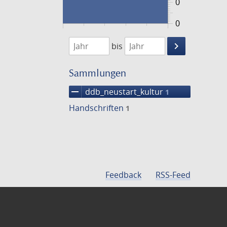
0
0
1474
1475
keyboard_arrow_right
bis
Suche
einschränke
Sammlungen
remove
ddb_neustart_kultur
1
Handschriften
1
Feedback
RSS-Feed