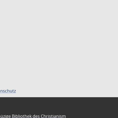
nschutz
üzige Bibliothek des Christianism