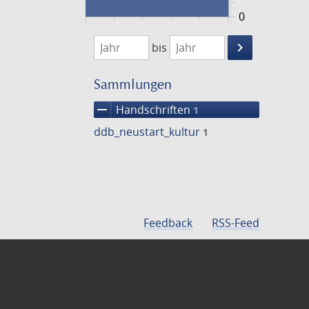
0
1474
1475
keyboard_arrow_right
bis
Suche
einschränke
Sammlungen
remove
Handschriften
1
ddb_neustart_kultur
1
Feedback
RSS-Feed