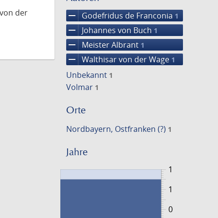
 von der
remove
Godefridus de Franconia
1
remove
Johannes von Buch
1
remove
Meister Albrant
1
remove
Walthisar von der Wage
1
Unbekannt
1
Volmar
1
Orte
Nordbayern, Ostfranken (?)
1
Jahre
1
1
0