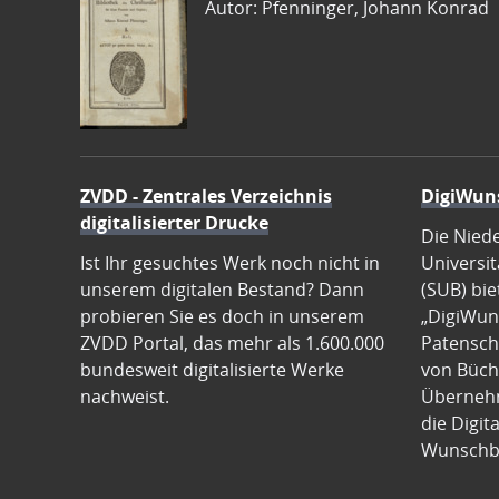
Autor: Pfenninger, Johann Konrad
ZVDD - Zentrales Verzeichnis
DigiWun
digitalisierter Drucke
Die Nied
Ist Ihr gesuchtes Werk noch nicht in
Universit
unserem digitalen Bestand? Dann
(SUB) bie
probieren Sie es doch in unserem
„DigiWun
ZVDD Portal, das mehr als 1.600.000
Patenscha
bundesweit digitalisierte Werke
von Büch
nachweist.
Übernehm
die Digit
Wunschb