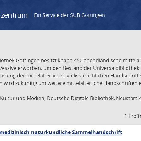
gszentrum
Ein Service der SUB Göttingen
liothek Göttingen besitzt knapp 450 abendländische mittela
ukzessive erworben, um den Bestand der Universalbibliothe
lisierung der mittelalterlichen volkssprachlichen Handschri
ion wird zukünftig um weitere mittelalterliche Handschriften
ultur und Medien, Deutsche Digitale Bibliothek, Neustart 
1 Treff
sch-medizinisch-naturkundliche Sammelhandschrift