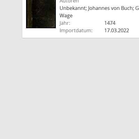
Autoren
Unbekannt; Johannes von Buch; Go
Wage
Jahr:
1474
Importdatum:
17.03.2022