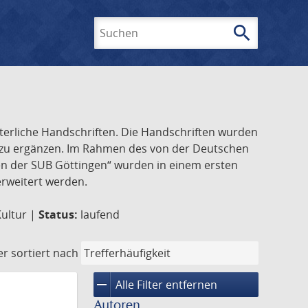
search
Suchen
lterliche Handschriften. Die Handschriften wurden
k zu ergänzen. Im Rahmen des von der Deutschen
ften der SUB Göttingen“ wurden in einem ersten
 erweitert werden.
Kultur |
Status:
laufend
er
sortiert nach
remove
Alle Filter entfernen
Autoren