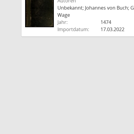
Autoren
Unbekannt; Johannes von Buch; Go
Wage
Jahr:
1474
Importdatum:
17.03.2022