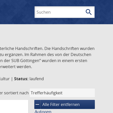
search
Suchen
lterliche Handschriften. Die Handschriften wurden
k zu ergänzen. Im Rahmen des von der Deutschen
ften der SUB Göttingen“ wurden in einem ersten
 erweitert werden.
Kultur |
Status:
laufend
er
sortiert nach
remove
Alle Filter entfernen
Autoren