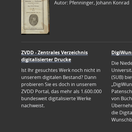
Autor: Pfenninger, Johann Konrad
ZVDD - Zentrales Verzeichnis
DigiWun
digitalisierter Drucke
Die Nied
Ist Ihr gesuchtes Werk noch nicht in
Universit
unserem digitalen Bestand? Dann
(SUB) bie
probieren Sie es doch in unserem
„DigiWun
ZVDD Portal, das mehr als 1.600.000
Patenscha
bundesweit digitalisierte Werke
von Büch
nachweist.
Übernehm
die Digit
Wunschb