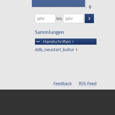
0
1474
1475
keyboard_arrow_right
bis
Suche
einschränke
Sammlungen
remove
Handschriften
1
ddb_neustart_kultur
1
Feedback
RSS-Feed