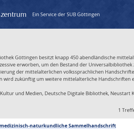
gszentrum
Ein Service der SUB Göttingen
liothek Göttingen besitzt knapp 450 abendländische mittela
ukzessive erworben, um den Bestand der Universalbibliothe
lisierung der mittelalterlichen volkssprachlichen Handschri
ion wird zukünftig um weitere mittelalterliche Handschriften
ultur und Medien, Deutsche Digitale Bibliothek, Neustart 
1 Treff
sch-medizinisch-naturkundliche Sammelhandschrift