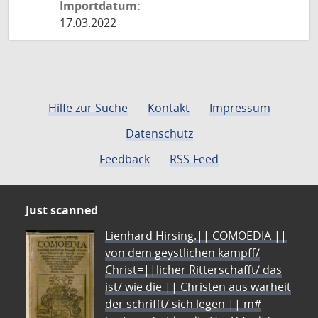
Importdatum:
17.03.2022
Hilfe zur Suche
Kontakt
Impressum
Datenschutz
Feedback
RSS-Feed
Just scanned
Lienhard Hirsing.|| COMOEDIA ||
von dem geystlichen kampff/
Christ=||licher Ritterschafft/ das
ist/ wie die || Christen aus warheit
der schrifft/ sich legen || m#