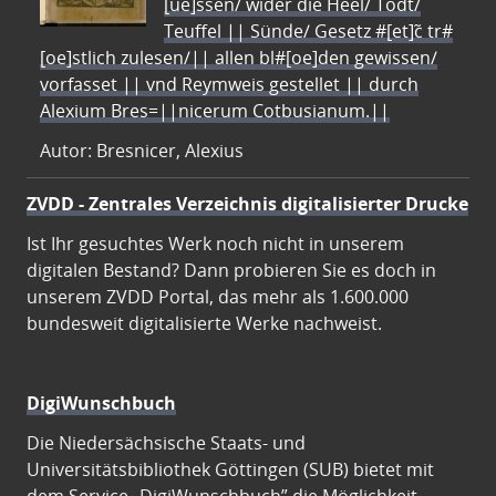
[ue]ssen/ wider die Heel/ Todt/
Teuffel || Sünde/ Gesetz #[et]c̃ tr#
[oe]stlich zulesen/|| allen bl#[oe]den gewissen/
vorfasset || vnd Reymweis gestellet || durch
Alexium Bres=||nicerum Cotbusianum.||
Autor: Bresnicer, Alexius
ZVDD - Zentrales Verzeichnis digitalisierter Drucke
Ist Ihr gesuchtes Werk noch nicht in unserem
digitalen Bestand? Dann probieren Sie es doch in
unserem ZVDD Portal, das mehr als 1.600.000
bundesweit digitalisierte Werke nachweist.
DigiWunschbuch
Die Niedersächsische Staats- und
Universitätsbibliothek Göttingen (SUB) bietet mit