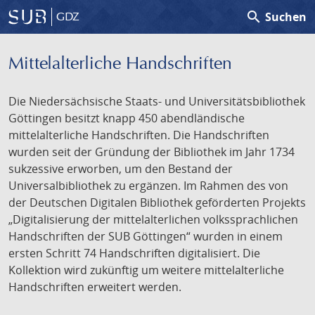
search
Suchen
GDZ
Mittelalterliche Handschriften
Die Niedersächsische Staats- und Universitätsbibliothek
Göttingen besitzt knapp 450 abendländische
mittelalterliche Handschriften. Die Handschriften
wurden seit der Gründung der Bibliothek im Jahr 1734
sukzessive erworben, um den Bestand der
Universalbibliothek zu ergänzen. Im Rahmen des von
der Deutschen Digitalen Bibliothek geförderten Projekts
„Digitalisierung der mittelalterlichen volkssprachlichen
Handschriften der SUB Göttingen“ wurden in einem
ersten Schritt 74 Handschriften digitalisiert. Die
Kollektion wird zukünftig um weitere mittelalterliche
Handschriften erweitert werden.