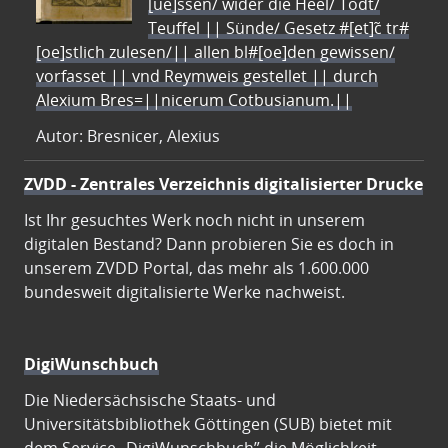
[ue]ssen/ wider die Heel/ Todt/
Teuffel || Sünde/ Gesetz #[et]c̃ tr#
[oe]stlich zulesen/|| allen bl#[oe]den gewissen/
vorfasset || vnd Reymweis gestellet || durch
Alexium Bres=||nicerum Cotbusianum.||
Autor: Bresnicer, Alexius
ZVDD - Zentrales Verzeichnis digitalisierter Drucke
Ist Ihr gesuchtes Werk noch nicht in unserem
digitalen Bestand? Dann probieren Sie es doch in
unserem ZVDD Portal, das mehr als 1.600.000
bundesweit digitalisierte Werke nachweist.
DigiWunschbuch
Die Niedersächsische Staats- und
Universitätsbibliothek Göttingen (SUB) bietet mit