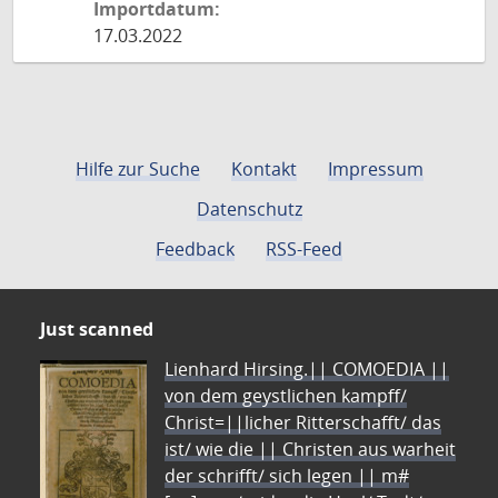
Importdatum:
17.03.2022
Hilfe zur Suche
Kontakt
Impressum
Datenschutz
Feedback
RSS-Feed
Just scanned
Lienhard Hirsing.|| COMOEDIA ||
von dem geystlichen kampff/
Christ=||licher Ritterschafft/ das
ist/ wie die || Christen aus warheit
der schrifft/ sich legen || m#