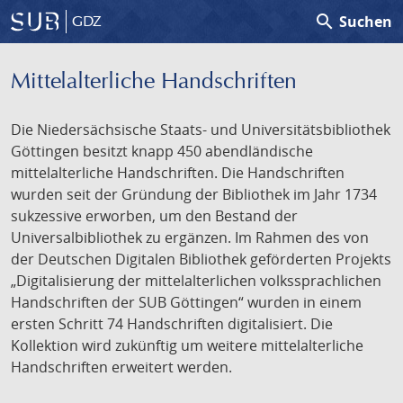
search
Suchen
GDZ
Mittelalterliche Handschriften
Die Niedersächsische Staats- und Universitätsbibliothek
Göttingen besitzt knapp 450 abendländische
mittelalterliche Handschriften. Die Handschriften
wurden seit der Gründung der Bibliothek im Jahr 1734
sukzessive erworben, um den Bestand der
Universalbibliothek zu ergänzen. Im Rahmen des von
der Deutschen Digitalen Bibliothek geförderten Projekts
„Digitalisierung der mittelalterlichen volkssprachlichen
Handschriften der SUB Göttingen“ wurden in einem
ersten Schritt 74 Handschriften digitalisiert. Die
Kollektion wird zukünftig um weitere mittelalterliche
Handschriften erweitert werden.