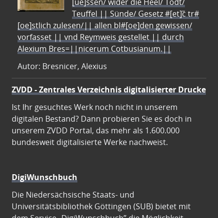
[ue]ssen/ wider die Heel/ Todt/
Teuffel || Sünde/ Gesetz #[et]c̃ tr#
[oe]stlich zulesen/|| allen bl#[oe]den gewissen/
vorfasset || vnd Reymweis gestellet || durch
Alexium Bres=||nicerum Cotbusianum.||
Autor: Bresnicer, Alexius
ZVDD - Zentrales Verzeichnis digitalisierter Drucke
Ist Ihr gesuchtes Werk noch nicht in unserem
digitalen Bestand? Dann probieren Sie es doch in
unserem ZVDD Portal, das mehr als 1.600.000
bundesweit digitalisierte Werke nachweist.
DigiWunschbuch
Die Niedersächsische Staats- und
Universitätsbibliothek Göttingen (SUB) bietet mit