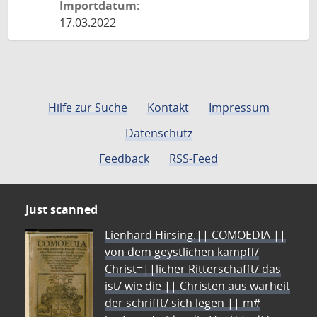
Importdatum:
17.03.2022
Hilfe zur Suche
Kontakt
Impressum
Datenschutz
Feedback
RSS-Feed
Just scanned
Lienhard Hirsing.|| COMOEDIA ||
von dem geystlichen kampff/
Christ=||licher Ritterschafft/ das
ist/ wie die || Christen aus warheit
der schrifft/ sich legen || m#