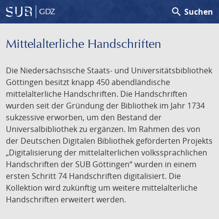
search
Suchen
GDZ
Mittelalterliche Handschriften
Die Niedersächsische Staats- und Universitätsbibliothek
Göttingen besitzt knapp 450 abendländische
mittelalterliche Handschriften. Die Handschriften
wurden seit der Gründung der Bibliothek im Jahr 1734
sukzessive erworben, um den Bestand der
Universalbibliothek zu ergänzen. Im Rahmen des von
der Deutschen Digitalen Bibliothek geförderten Projekts
„Digitalisierung der mittelalterlichen volkssprachlichen
Handschriften der SUB Göttingen“ wurden in einem
ersten Schritt 74 Handschriften digitalisiert. Die
Kollektion wird zukünftig um weitere mittelalterliche
Handschriften erweitert werden.