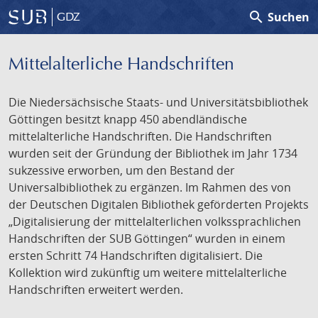
search
Suchen
GDZ
Mittelalterliche Handschriften
Die Niedersächsische Staats- und Universitätsbibliothek
Göttingen besitzt knapp 450 abendländische
mittelalterliche Handschriften. Die Handschriften
wurden seit der Gründung der Bibliothek im Jahr 1734
sukzessive erworben, um den Bestand der
Universalbibliothek zu ergänzen. Im Rahmen des von
der Deutschen Digitalen Bibliothek geförderten Projekts
„Digitalisierung der mittelalterlichen volkssprachlichen
Handschriften der SUB Göttingen“ wurden in einem
ersten Schritt 74 Handschriften digitalisiert. Die
Kollektion wird zukünftig um weitere mittelalterliche
Handschriften erweitert werden.