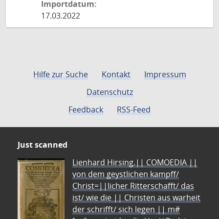
Importdatum:
17.03.2022
Hilfe zur Suche
Kontakt
Impressum
Datenschutz
Feedback
RSS-Feed
Just scanned
Lienhard Hirsing.|| COMOEDIA ||
von dem geystlichen kampff/
Christ=||licher Ritterschafft/ das
ist/ wie die || Christen aus warheit
der schrifft/ sich legen || m#