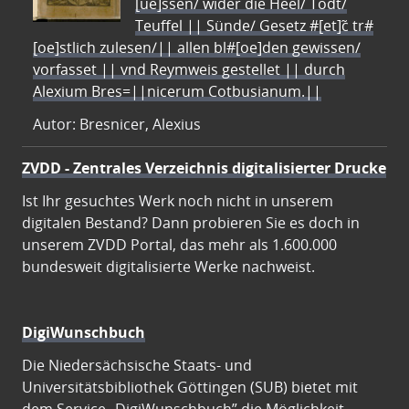
[ue]ssen/ wider die Heel/ Todt/
Teuffel || Sünde/ Gesetz #[et]c̃ tr#
[oe]stlich zulesen/|| allen bl#[oe]den gewissen/
vorfasset || vnd Reymweis gestellet || durch
Alexium Bres=||nicerum Cotbusianum.||
Autor: Bresnicer, Alexius
ZVDD - Zentrales Verzeichnis digitalisierter Drucke
Ist Ihr gesuchtes Werk noch nicht in unserem
digitalen Bestand? Dann probieren Sie es doch in
unserem ZVDD Portal, das mehr als 1.600.000
bundesweit digitalisierte Werke nachweist.
DigiWunschbuch
Die Niedersächsische Staats- und
Universitätsbibliothek Göttingen (SUB) bietet mit