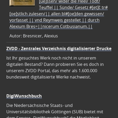
[ue]ssen/ wider die Heel/ Todt/
Teuffel || Sünde/ Gesetz #[et]c̃ tr#
[oe]stlich zulesen/|| allen bl#[oe]den gewissen/
vorfasset || vnd Reymweis gestellet || durch
Alexium Bres=||nicerum Cotbusianum.||
Autor: Bresnicer, Alexius
ZVDD - Zentrales Verzeichnis digitalisierter Drucke
Ist Ihr gesuchtes Werk noch nicht in unserem
digitalen Bestand? Dann probieren Sie es doch in
unserem ZVDD Portal, das mehr als 1.600.000
bundesweit digitalisierte Werke nachweist.
DigiWunschbuch
Die Niedersächsische Staats- und
Universitätsbibliothek Göttingen (SUB) bietet mit