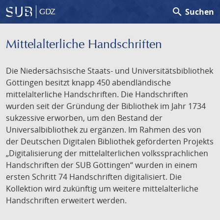
search
Suchen
GDZ
Mittelalterliche Handschriften
Die Niedersächsische Staats- und Universitätsbibliothek
Göttingen besitzt knapp 450 abendländische
mittelalterliche Handschriften. Die Handschriften
wurden seit der Gründung der Bibliothek im Jahr 1734
sukzessive erworben, um den Bestand der
Universalbibliothek zu ergänzen. Im Rahmen des von
der Deutschen Digitalen Bibliothek geförderten Projekts
„Digitalisierung der mittelalterlichen volkssprachlichen
Handschriften der SUB Göttingen“ wurden in einem
ersten Schritt 74 Handschriften digitalisiert. Die
Kollektion wird zukünftig um weitere mittelalterliche
Handschriften erweitert werden.