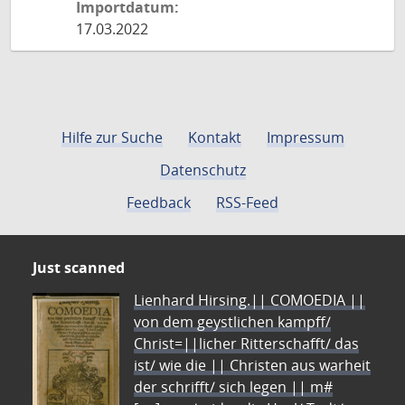
Importdatum:
17.03.2022
Hilfe zur Suche
Kontakt
Impressum
Datenschutz
Feedback
RSS-Feed
Just scanned
Lienhard Hirsing.|| COMOEDIA ||
von dem geystlichen kampff/
Christ=||licher Ritterschafft/ das
ist/ wie die || Christen aus warheit
der schrifft/ sich legen || m#