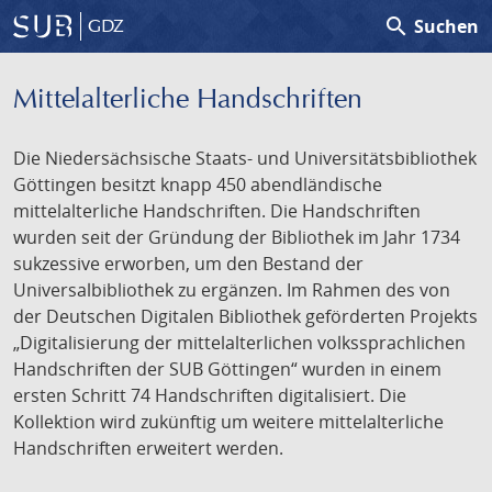
search
Suchen
GDZ
Mittelalterliche Handschriften
Die Niedersächsische Staats- und Universitätsbibliothek
Göttingen besitzt knapp 450 abendländische
mittelalterliche Handschriften. Die Handschriften
wurden seit der Gründung der Bibliothek im Jahr 1734
sukzessive erworben, um den Bestand der
Universalbibliothek zu ergänzen. Im Rahmen des von
der Deutschen Digitalen Bibliothek geförderten Projekts
„Digitalisierung der mittelalterlichen volkssprachlichen
Handschriften der SUB Göttingen“ wurden in einem
ersten Schritt 74 Handschriften digitalisiert. Die
Kollektion wird zukünftig um weitere mittelalterliche
Handschriften erweitert werden.