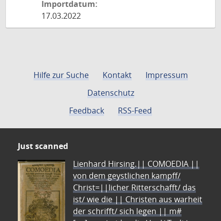
Importdatum:
17.03.2022
Hilfe zur Suche
Kontakt
Impressum
Datenschutz
Feedback
RSS-Feed
Just scanned
Lienhard Hirsing.|| COMOEDIA ||
von dem geystlichen kampff/
Christ=||licher Ritterschafft/ das
ist/ wie die || Christen aus warheit
der schrifft/ sich legen || m#