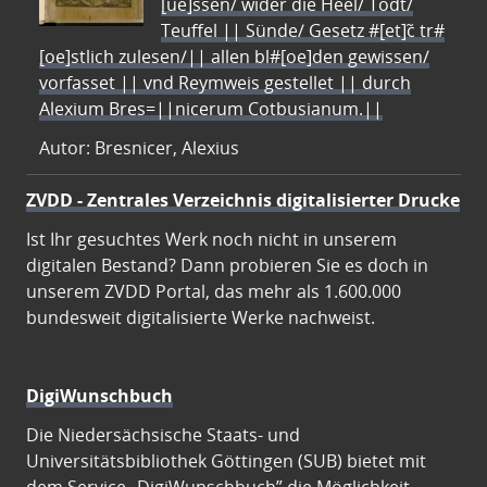
[ue]ssen/ wider die Heel/ Todt/
Teuffel || Sünde/ Gesetz #[et]c̃ tr#
[oe]stlich zulesen/|| allen bl#[oe]den gewissen/
vorfasset || vnd Reymweis gestellet || durch
Alexium Bres=||nicerum Cotbusianum.||
Autor: Bresnicer, Alexius
ZVDD - Zentrales Verzeichnis digitalisierter Drucke
Ist Ihr gesuchtes Werk noch nicht in unserem
digitalen Bestand? Dann probieren Sie es doch in
unserem ZVDD Portal, das mehr als 1.600.000
bundesweit digitalisierte Werke nachweist.
DigiWunschbuch
Die Niedersächsische Staats- und
Universitätsbibliothek Göttingen (SUB) bietet mit