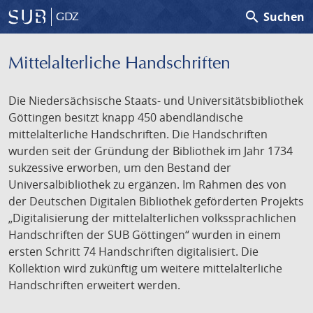
search
Suchen
GDZ
Mittelalterliche Handschriften
Die Niedersächsische Staats- und Universitätsbibliothek
Göttingen besitzt knapp 450 abendländische
mittelalterliche Handschriften. Die Handschriften
wurden seit der Gründung der Bibliothek im Jahr 1734
sukzessive erworben, um den Bestand der
Universalbibliothek zu ergänzen. Im Rahmen des von
der Deutschen Digitalen Bibliothek geförderten Projekts
„Digitalisierung der mittelalterlichen volkssprachlichen
Handschriften der SUB Göttingen“ wurden in einem
ersten Schritt 74 Handschriften digitalisiert. Die
Kollektion wird zukünftig um weitere mittelalterliche
Handschriften erweitert werden.