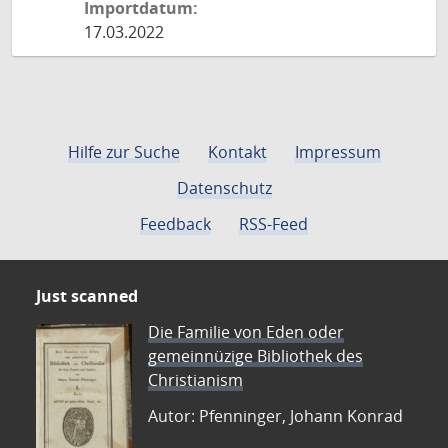
Importdatum:
17.03.2022
Hilfe zur Suche
Kontakt
Impressum
Datenschutz
Feedback
RSS-Feed
Just scanned
Die Familie von Eden oder
gemeinnüzige Bibliothek des
Christianism
Autor: Pfenninger, Johann Konrad