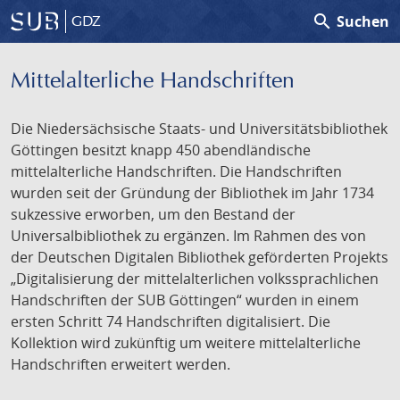
search
Suchen
GDZ
Mittelalterliche Handschriften
Die Niedersächsische Staats- und Universitätsbibliothek
Göttingen besitzt knapp 450 abendländische
mittelalterliche Handschriften. Die Handschriften
wurden seit der Gründung der Bibliothek im Jahr 1734
sukzessive erworben, um den Bestand der
Universalbibliothek zu ergänzen. Im Rahmen des von
der Deutschen Digitalen Bibliothek geförderten Projekts
„Digitalisierung der mittelalterlichen volkssprachlichen
Handschriften der SUB Göttingen“ wurden in einem
ersten Schritt 74 Handschriften digitalisiert. Die
Kollektion wird zukünftig um weitere mittelalterliche
Handschriften erweitert werden.