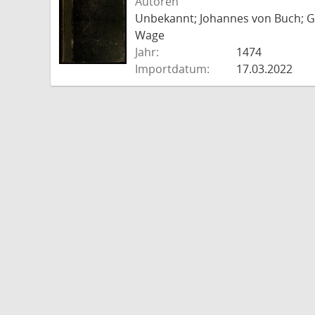
Autoren
Unbekannt; Johannes von Buch; Go
Wage
Jahr:
1474
Importdatum:
17.03.2022