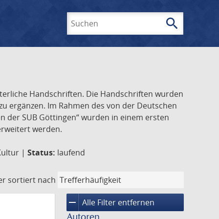
search
Suchen
lterliche Handschriften. Die Handschriften wurden
k zu ergänzen. Im Rahmen des von der Deutschen
ften der SUB Göttingen“ wurden in einem ersten
 erweitert werden.
Kultur |
Status:
laufend
er
sortiert nach
remove
Alle Filter entfernen
Autoren