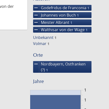
 von der
remove
Godefridus de Franconia
1
remove
Johannes von Buch
1
remove
Meister Albrant
1
remove
Walthisar von der Wage
1
Unbekannt
1
Volmar
1
Orte
remove
Nordbayern, Ostfranken
(?)
1
Jahre
1
1