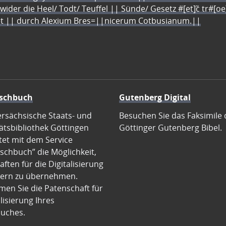
 wider die Heel/ Todt/ Teuffel || Sünde/ Gesetz #[et]c̃ tr#[o
let || durch Alexium Bres=||nicerum Cotbusianum.||
schbuch
Gutenberg Digital
ersächsische Staats- und
Besuchen Sie das Faksimile 
ätsbibliothek Göttingen
Göttinger Gutenberg Bibel.
tet mit dem Service
schbuch” die Möglichkeit,
ften für die Digitalisierung
ern zu übernehmen.
en Sie die Patenschaft für
alisierung Ihres
uches.