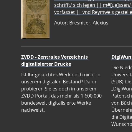
schrifft/ sich legen || m#[ue]ssen/
vorfasset || vnd Reymweis gestel
Autor: Bresnicer, Alexius
ZVDD - Zentrales Verzeichnis
DigiWun
digitalisierter Drucke
Die Nied
Ist Ihr gesuchtes Werk noch nicht in
Universit
unserem digitalen Bestand? Dann
(SUB) bie
probieren Sie es doch in unserem
„DigiWun
ZVDD Portal, das mehr als 1.600.000
Patenscha
bundesweit digitalisierte Werke
von Büch
nachweist.
Übernehm
die Digit
Wunschb