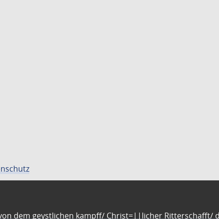
nschutz
n dem geystlichen kampff/ Christ=||licher Ritterschafft/ da