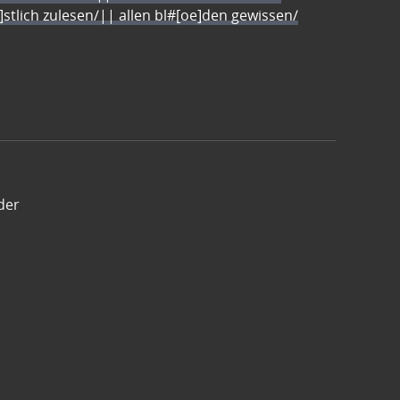
e]stlich zulesen/|| allen bl#[oe]den gewissen/
der