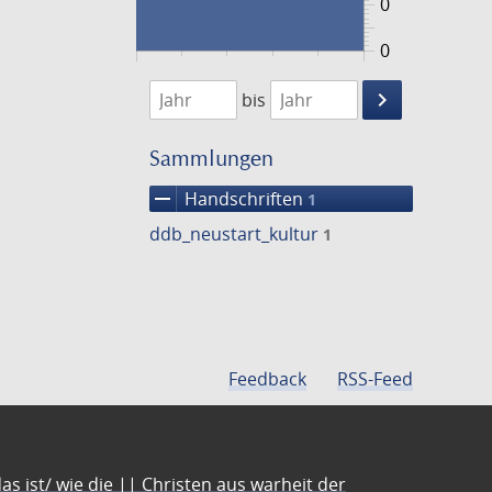
0
0
1474
1475
keyboard_arrow_right
bis
Suche
einschränke
Sammlungen
remove
Handschriften
1
ddb_neustart_kultur
1
Feedback
RSS-Feed
s ist/ wie die || Christen aus warheit der