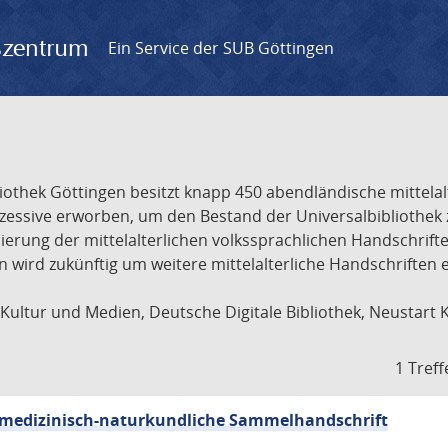
gszentrum
Ein Service der SUB Göttingen
liothek Göttingen besitzt knapp 450 abendländische mittela
ukzessive erworben, um den Bestand der Universalbibliothe
lisierung der mittelalterlichen volkssprachlichen Handschri
ion wird zukünftig um weitere mittelalterliche Handschriften
ultur und Medien, Deutsche Digitale Bibliothek, Neustart 
1 Treff
sch-medizinisch-naturkundliche Sammelhandschrift