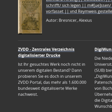
schrifft/ sich legen || m#[ue]ssen/
vorfasset || vnd Reymweis gestel
Autor: Bresnicer, Alexius
ZVDD - Zentrales Verzeichnis
DigiWun
digitalisierter Drucke
Die Nied
Ist Ihr gesuchtes Werk noch nicht in
Universit
unserem digitalen Bestand? Dann
(SUB) bie
probieren Sie es doch in unserem
„DigiWun
ZVDD Portal, das mehr als 1.600.000
Patenscha
bundesweit digitalisierte Werke
von Büch
nachweist.
Übernehm
die Digit
Wunschb