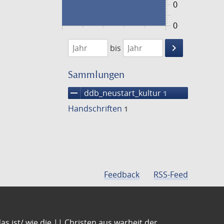
0
0
1474
1475
keyboard_arrow_right
bis
Suche
einschränke
Sammlungen
remove
ddb_neustart_kultur
1
Handschriften
1
Feedback
RSS-Feed
s ist/ wie die || Christen aus warheit der