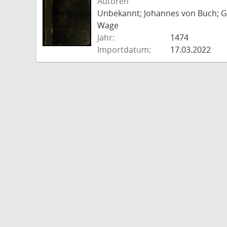
Autoren
Unbekannt; Johannes von Buch; Go
Wage
Jahr:
1474
Importdatum:
17.03.2022