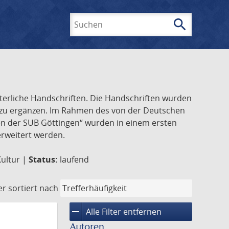
search
Suchen
lterliche Handschriften. Die Handschriften wurden
k zu ergänzen. Im Rahmen des von der Deutschen
ften der SUB Göttingen“ wurden in einem ersten
 erweitert werden.
Kultur |
Status:
laufend
er
sortiert nach
remove
Alle Filter entfernen
Autoren