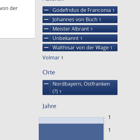
 von der
remove
Godefridus de Franconia
1
remove
Johannes von Buch
1
remove
Meister Albrant
1
remove
Unbekannt
1
remove
Walthisar von der Wage
1
Volmar
1
Orte
remove
Nordbayern, Ostfranken
(?)
1
Jahre
1
1