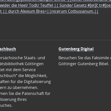
 wider die Heel/ Todt/ Teuffel || Sünde/ Gesetz #[et]c̃ tr#[o
let || durch Alexium Bres=||nicerum Cotbusianum.||
schbuch
Gutenberg Digital
ersächsische Staats- und
Besuchen Sie das Faksimile 
ätsbibliothek Göttingen
Göttinger Gutenberg Bibel.
tet mit dem Service
schbuch” die Möglichkeit,
ften für die Digitalisierung
ern zu übernehmen.
en Sie die Patenschaft für
alisierung Ihres
uches.