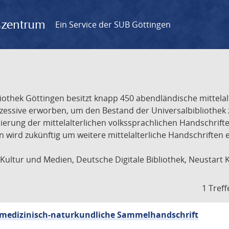
gszentrum
Ein Service der SUB Göttingen
liothek Göttingen besitzt knapp 450 abendländische mittela
ukzessive erworben, um den Bestand der Universalbibliothe
lisierung der mittelalterlichen volkssprachlichen Handschri
ion wird zukünftig um weitere mittelalterliche Handschriften
ultur und Medien, Deutsche Digitale Bibliothek, Neustart 
1 Treff
sch-medizinisch-naturkundliche Sammelhandschrift