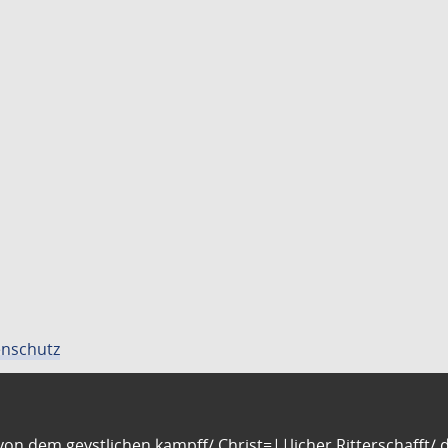
nschutz
n dem geystlichen kampff/ Christ=||licher Ritterschafft/ da