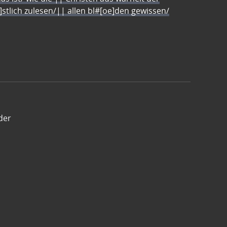
e]stlich zulesen/|| allen bl#[oe]den gewissen/
der