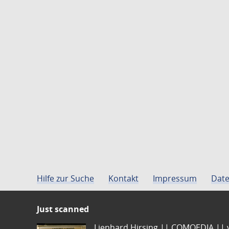
Hilfe zur Suche
Kontakt
Impressum
Date
Just scanned
Lienhard Hirsing.|| COMOEDIA || vo