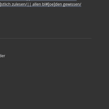
e]stlich zulesen/|| allen bl#[oe]den gewissen/
der