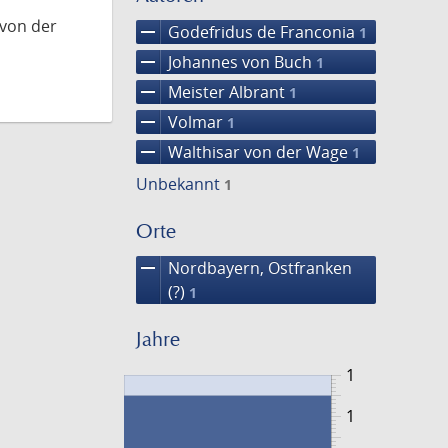
 von der
remove
Godefridus de Franconia
1
remove
Johannes von Buch
1
remove
Meister Albrant
1
remove
Volmar
1
remove
Walthisar von der Wage
1
Unbekannt
1
Orte
remove
Nordbayern, Ostfranken
(?)
1
Jahre
1
1