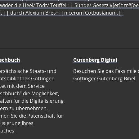
 wider die Heel/ Todt/ Teuffel || Sünde/ Gesetz #[et]c̃ tr#[o
let || durch Alexium Bres=||nicerum Cotbusianum.||
schbuch
Gutenberg Digital
ersächsische Staats- und
Besuchen Sie das Faksimile 
ätsbibliothek Göttingen
Göttinger Gutenberg Bibel.
tet mit dem Service
schbuch” die Möglichkeit,
ften für die Digitalisierung
ern zu übernehmen.
en Sie die Patenschaft für
alisierung Ihres
uches.