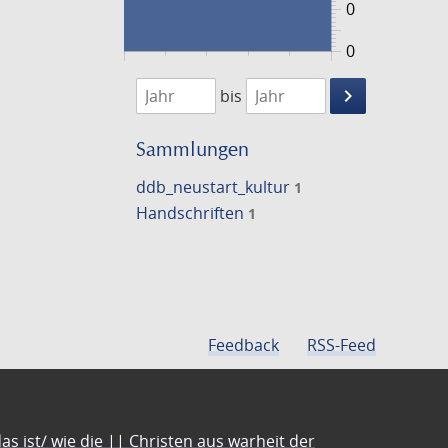
0
0
1474
1475
keyboard_arrow_right
bis
Suche
einschränke
Sammlungen
ddb_neustart_kultur
1
Handschriften
1
Feedback
RSS-Feed
s ist/ wie die || Christen aus warheit der