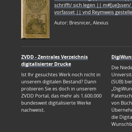
schrifft/ sich legen || m#[ue]ssen/
vorfasset || vnd Reymweis gestel
Autor: Bresnicer, Alexius
ZVDD - Zentrales Verzeichnis
DigiWun
digitalisierter Drucke
Die Nied
Ist Ihr gesuchtes Werk noch nicht in
Universit
unserem digitalen Bestand? Dann
(SUB) bie
probieren Sie es doch in unserem
„DigiWun
ZVDD Portal, das mehr als 1.600.000
Patenscha
bundesweit digitalisierte Werke
von Büch
nachweist.
Übernehm
die Digit
Wunschb