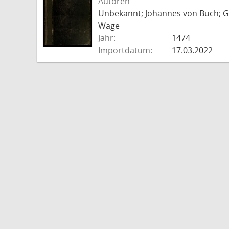
Autoren
Unbekannt; Johannes von Buch; Go
Wage
Jahr:
1474
Importdatum:
17.03.2022