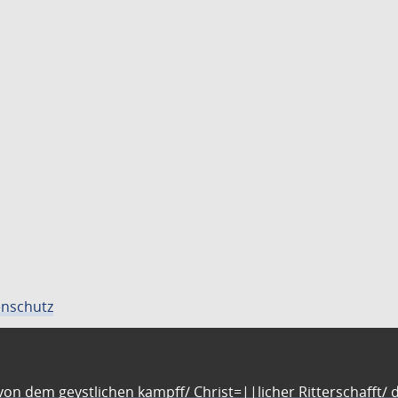
nschutz
n dem geystlichen kampff/ Christ=||licher Ritterschafft/ da