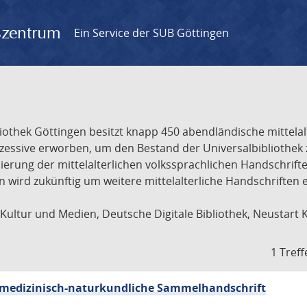
gszentrum
Ein Service der SUB Göttingen
liothek Göttingen besitzt knapp 450 abendländische mittela
ukzessive erworben, um den Bestand der Universalbibliothe
lisierung der mittelalterlichen volkssprachlichen Handschri
ion wird zukünftig um weitere mittelalterliche Handschriften
ultur und Medien, Deutsche Digitale Bibliothek, Neustart 
1 Treff
sch-medizinisch-naturkundliche Sammelhandschrift