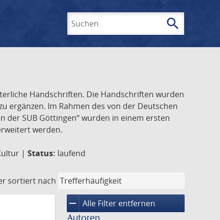
search
Suchen
lterliche Handschriften. Die Handschriften wurden
k zu ergänzen. Im Rahmen des von der Deutschen
ften der SUB Göttingen“ wurden in einem ersten
 erweitert werden.
Kultur |
Status:
laufend
er
sortiert nach
remove
Alle Filter entfernen
Autoren