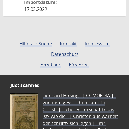
Importdatum:
17.03.2022
Hilfe zur Suche
Kontakt
Impressum
Datenschutz
Feedback
RSS-Feed
Just scanned
Lienhard Hirsing.|| COMOEDIA ||
von dem geystlichen kampff/
Christ=||licher Ritterschafft/ das
ist/ wie die || Christen aus warheit
der schrifft/ sich legen || m#