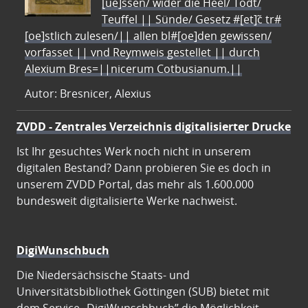
[ue]ssen/ wider die Heel/ Todt/
Teuffel || Sünde/ Gesetz #[et]c̃ tr#
[oe]stlich zulesen/|| allen bl#[oe]den gewissen/
vorfasset || vnd Reymweis gestellet || durch
Alexium Bres=||nicerum Cotbusianum.||
Autor: Bresnicer, Alexius
ZVDD - Zentrales Verzeichnis digitalisierter Drucke
Ist Ihr gesuchtes Werk noch nicht in unserem
digitalen Bestand? Dann probieren Sie es doch in
unserem ZVDD Portal, das mehr als 1.600.000
bundesweit digitalisierte Werke nachweist.
DigiWunschbuch
Die Niedersächsische Staats- und
Universitätsbibliothek Göttingen (SUB) bietet mit