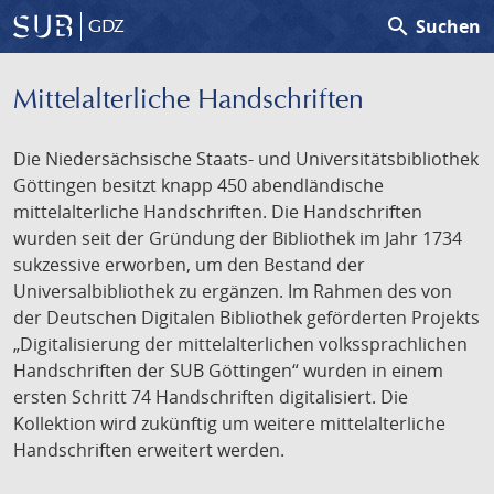
search
Suchen
GDZ
Mittelalterliche Handschriften
Die Niedersächsische Staats- und Universitätsbibliothek
Göttingen besitzt knapp 450 abendländische
mittelalterliche Handschriften. Die Handschriften
wurden seit der Gründung der Bibliothek im Jahr 1734
sukzessive erworben, um den Bestand der
Universalbibliothek zu ergänzen. Im Rahmen des von
der Deutschen Digitalen Bibliothek geförderten Projekts
„Digitalisierung der mittelalterlichen volkssprachlichen
Handschriften der SUB Göttingen“ wurden in einem
ersten Schritt 74 Handschriften digitalisiert. Die
Kollektion wird zukünftig um weitere mittelalterliche
Handschriften erweitert werden.