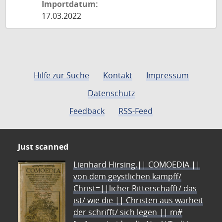
Importdatum:
17.03.2022
Hilfe zur Suche
Kontakt
Impressum
Datenschutz
Feedback
RSS-Feed
Just scanned
Lienhard Hirsing.|| COMOEDIA ||
von dem geystlichen kampff/
Christ=||licher Ritterschafft/ das
ist/ wie die || Christen aus warheit
der schrifft/ sich legen || m#