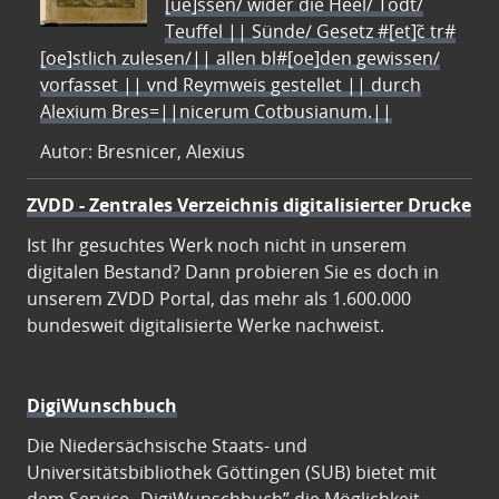
[ue]ssen/ wider die Heel/ Todt/
Teuffel || Sünde/ Gesetz #[et]c̃ tr#
[oe]stlich zulesen/|| allen bl#[oe]den gewissen/
vorfasset || vnd Reymweis gestellet || durch
Alexium Bres=||nicerum Cotbusianum.||
Autor: Bresnicer, Alexius
ZVDD - Zentrales Verzeichnis digitalisierter Drucke
Ist Ihr gesuchtes Werk noch nicht in unserem
digitalen Bestand? Dann probieren Sie es doch in
unserem ZVDD Portal, das mehr als 1.600.000
bundesweit digitalisierte Werke nachweist.
DigiWunschbuch
Die Niedersächsische Staats- und
Universitätsbibliothek Göttingen (SUB) bietet mit