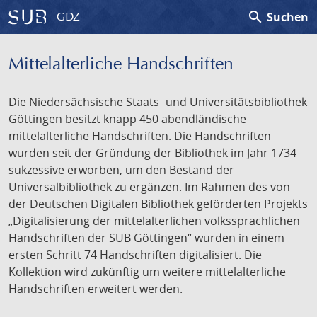
search
Suchen
GDZ
Mittelalterliche Handschriften
Die Niedersächsische Staats- und Universitätsbibliothek
Göttingen besitzt knapp 450 abendländische
mittelalterliche Handschriften. Die Handschriften
wurden seit der Gründung der Bibliothek im Jahr 1734
sukzessive erworben, um den Bestand der
Universalbibliothek zu ergänzen. Im Rahmen des von
der Deutschen Digitalen Bibliothek geförderten Projekts
„Digitalisierung der mittelalterlichen volkssprachlichen
Handschriften der SUB Göttingen“ wurden in einem
ersten Schritt 74 Handschriften digitalisiert. Die
Kollektion wird zukünftig um weitere mittelalterliche
Handschriften erweitert werden.