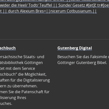
 wider die Heel/ Todt/ Teuffel || Sünde/ Gesetz #[et]c̃ tr#[o
let || durch Alexium Bres=||nicerum Cotbusianum.||
schbuch
Gutenberg Digital
ersächsische Staats- und
Besuchen Sie das Faksimile 
ätsbibliothek Göttingen
Göttinger Gutenberg Bibel.
tet mit dem Service
schbuch” die Möglichkeit,
ften für die Digitalisierung
ern zu übernehmen.
en Sie die Patenschaft für
alisierung Ihres
uches.