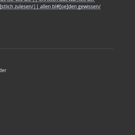
e]stlich zulesen/|| allen bl#[oe]den gewissen/
der