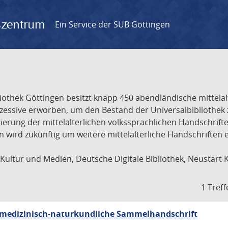
gszentrum
Ein Service der SUB Göttingen
liothek Göttingen besitzt knapp 450 abendländische mittela
ukzessive erworben, um den Bestand der Universalbibliothe
lisierung der mittelalterlichen volkssprachlichen Handschri
ion wird zukünftig um weitere mittelalterliche Handschriften
ultur und Medien, Deutsche Digitale Bibliothek, Neustart 
1 Treff
sch-medizinisch-naturkundliche Sammelhandschrift