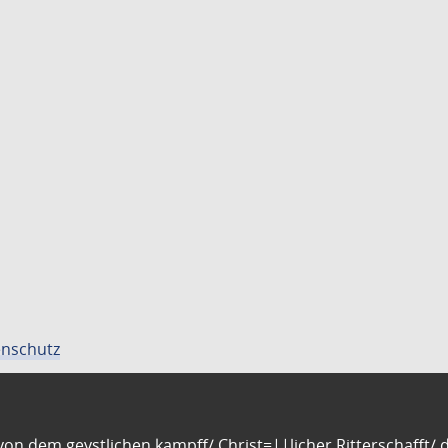
nschutz
n dem geystlichen kampff/ Christ=||licher Ritterschafft/ da