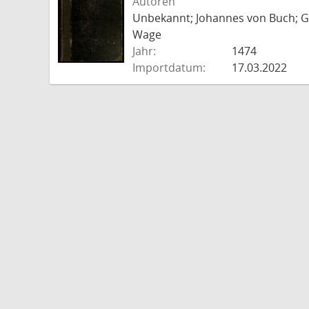
Autoren
Unbekannt; Johannes von Buch; Go
Wage
Jahr:
1474
Importdatum:
17.03.2022