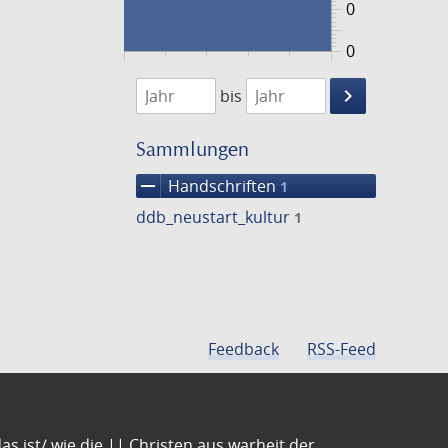
0
0
1474
1475
keyboard_arrow_right
bis
Suche
einschränke
Sammlungen
remove
Handschriften
1
ddb_neustart_kultur
1
Feedback
RSS-Feed
s ist/ wie die || Christen aus warheit der