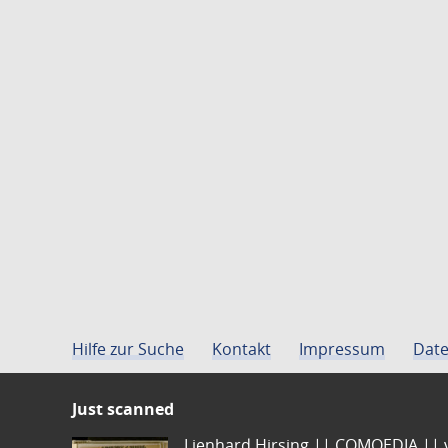
Hilfe zur Suche
Kontakt
Impressum
Date
Just scanned
Lienhard Hirsing.|| COMOEDIA || vo