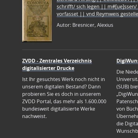
schrifft/ sich legen || m#[ue]ssen/
vorfasset || vnd Reymweis gestel
Autor: Bresnicer, Alexius
ZVDD - Zentrales Verzeichnis
DigiWun
digitalisierter Drucke
Die Nied
Ist Ihr gesuchtes Werk noch nicht in
Universit
unserem digitalen Bestand? Dann
(SUB) bie
probieren Sie es doch in unserem
„DigiWun
ZVDD Portal, das mehr als 1.600.000
Patenscha
bundesweit digitalisierte Werke
von Büch
nachweist.
Übernehm
die Digit
Wunschb