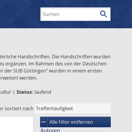
search
Suchen
lterliche Handschriften. Die Handschriften wurden
k zu ergänzen. Im Rahmen des von der Deutschen
ften der SUB Göttingen“ wurden in einem ersten
 erweitert werden.
Kultur |
Status:
laufend
er
sortiert nach
remove
Alle Filter entfernen
Autoren